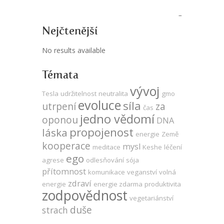
Nejčtenější
No results available
Témata
vývoj
Tesla
udržitelnost
neutralita
gmo
evoluce
síla
utrpení
za
čas
jedno vědomí
oponou
DNA
propojenost
láska
energie
Země
kooperace
mysl
meditace
Keshe
léčení
ego
agrese
odlesňování
sója
přítomnost
komunikace
veganství
volná
zdraví
energie
energie zdarma
produktivita
zodpovědnost
vegetariánství
duše
strach