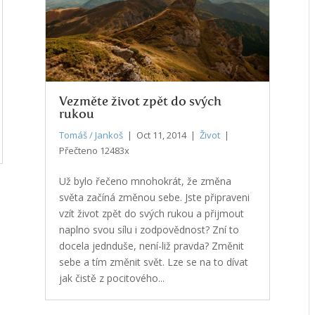
Vezměte život zpět do svých
rukou
Tomáš / Jankoš
| Oct 11, 2014 |
Život
|
Přečteno 12483x
Už bylo řečeno mnohokrát, že změna
světa začíná změnou sebe. Jste připraveni
vzít život zpět do svých rukou a přijmout
naplno svou sílu i zodpovědnost? Zní to
docela jednduše, není-liž pravda? Změnit
sebe a tím změnit svět. Lze se na to dívat
jak čistě z pocitového...