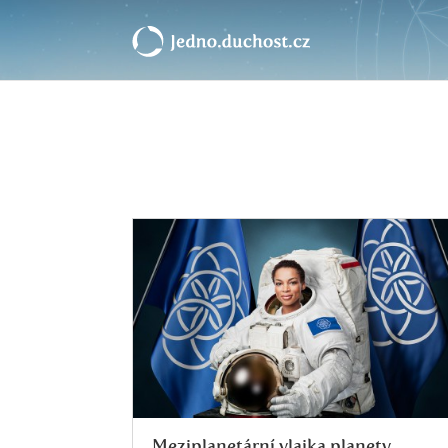
Meziplanetární vlajka planety