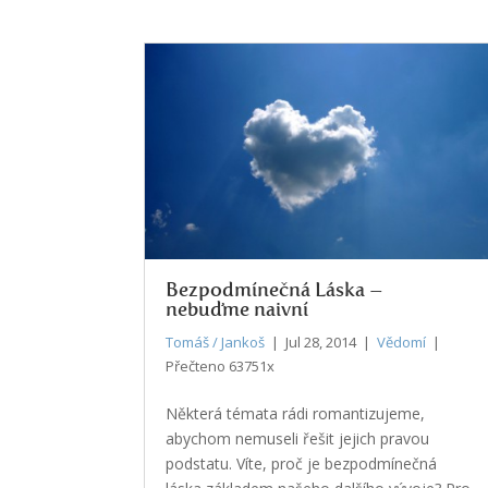
Bezpodmínečná Láska –
nebuďme naivní
Tomáš / Jankoš
| Jul 28, 2014 |
Vědomí
|
Přečteno 63751x
Některá témata rádi romantizujeme,
abychom nemuseli řešit jejich pravou
podstatu. Víte, proč je bezpodmínečná