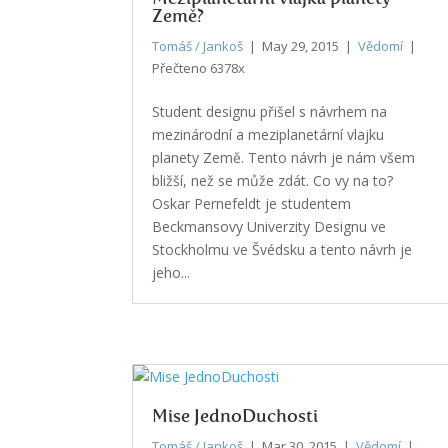
Země?
Tomáš / Jankoš
| May 29, 2015 |
Vědomí
|
Přečteno 6378x
Student designu přišel s návrhem na
mezinárodní a meziplanetární vlajku
planety Země. Tento návrh je nám všem
bližší, než se může zdát. Co vy na to?
Oskar Pernefeldt je studentem
Beckmansovy Univerzity Designu ve
Stockholmu ve Švédsku a tento návrh je
jeho...
Mise JednoDuchosti
Tomáš / Jankoš
| Mar 30, 2015 |
Vědomí
|