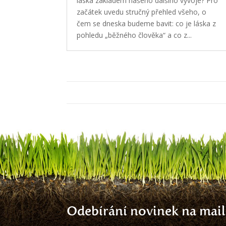
láska základem našeho dalšího vývoje? Pro
začátek uvedu stručný přehled všeho, o
čem se dneska budeme bavit: co je láska z
pohledu „běžného člověka“ a co z...
Odebírání novinek na mail