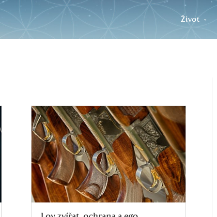
Život
Lov zvířat, ochrana a ego