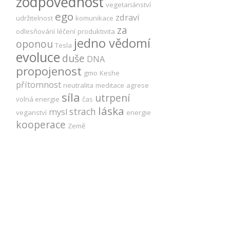
zodpovědnost
vegetariánství
ego
zdraví
udržitelnost
komunikace
za
odlesňování
léčení
produktivita
jedno vědomí
oponou
Tesla
evoluce
duše
DNA
propojenost
gmo
Keshe
přítomnost
neutralita
meditace
agrese
síla
utrpení
volná energie
čas
láska
strach
mysl
veganství
energie
kooperace
Země