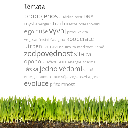
Témata
propojenost
DNA
udržitelnost
strach
mysl
energie
Keshe
odlesňování
vývoj
ego
duše
produktivita
kooperace
vegetariánství
čas
gmo
utrpení
zdraví
neutralita
meditace
Země
zodpovědnost
síla
za
oponou
léčení
Tesla
energie zdarma
jedno vědomí
láska
volná
energie
komunikace
sója
veganství
agrese
evoluce
přítomnost