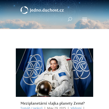
Meziplanetární vlajka planety Země?
Tomáš / Jankoš
| May 29, 2015 |
Vědomí
|