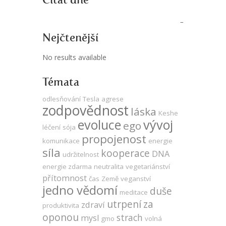
Nejčtenější
No results available
Témata
odlesňování
Tesla
agrese
zodpovědnost
láska
Keshe
evoluce
vývoj
ego
léčení
sója
propojenost
komunikace
energie
síla
kooperace
DNA
udržitelnost
energie zdarma
neutralita
vegetariánství
přítomnost
čas
Země
veganství
jedno vědomí
duše
meditace
utrpení
za
zdraví
produktivita
oponou
strach
mysl
gmo
volná