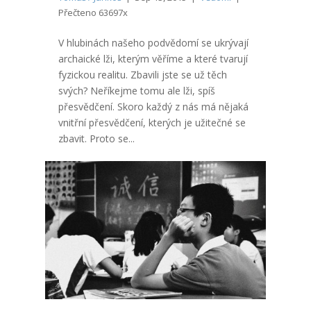
Přečteno 63697x
V hlubinách našeho podvědomí se ukrývají
archaické lži, kterým věříme a které tvarují
fyzickou realitu. Zbavili jste se už těch
svých? Neříkejme tomu ale lži, spíš
přesvědčení. Skoro každý z nás má nějaká
vnitřní přesvědčení, kterých je užitečné se
zbavit. Proto se...