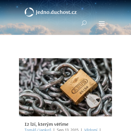
12 lží, kterým věříme
Tomáš / Jankoš
| Sep 13, 2015 |
Vědomí
|