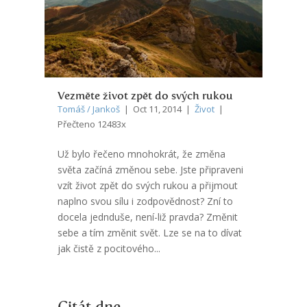
Vezměte život zpět do svých rukou
Tomáš / Jankoš
| Oct 11, 2014 |
Život
|
Přečteno 12483x
Už bylo řečeno mnohokrát, že změna
světa začíná změnou sebe. Jste připraveni
vzít život zpět do svých rukou a přijmout
naplno svou sílu i zodpovědnost? Zní to
docela jednduše, není-liž pravda? Změnit
sebe a tím změnit svět. Lze se na to dívat
jak čistě z pocitového...
Citát dne