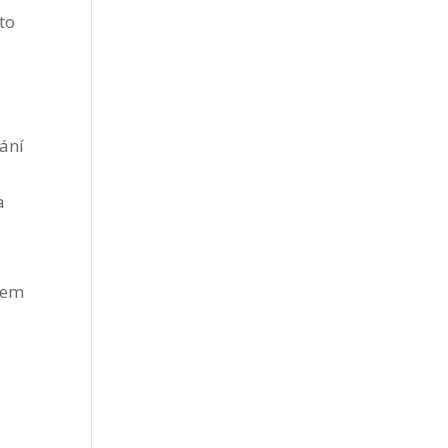
to
ání
a
jem