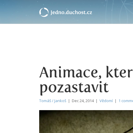
Animace, kter
pozastavit
Tomáš / Jankoš
| Dec 24, 2014 |
Vědomí
|
1 comm