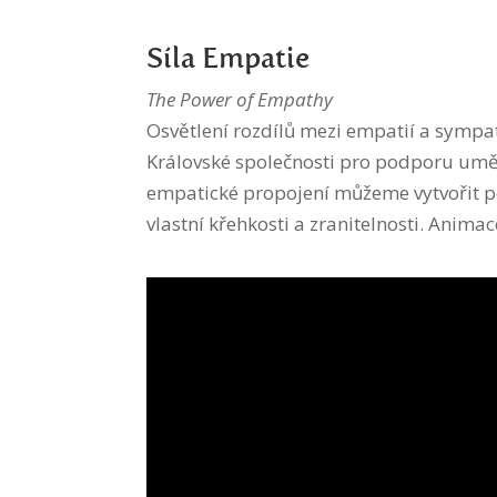
Síla Empatie
The Power of Empathy
Osvětlení rozdílů mezi empatií a symp
Královské společnosti pro podporu umě
empatické propojení můžeme vytvořit 
vlastní křehkosti a zranitelnosti. Animac