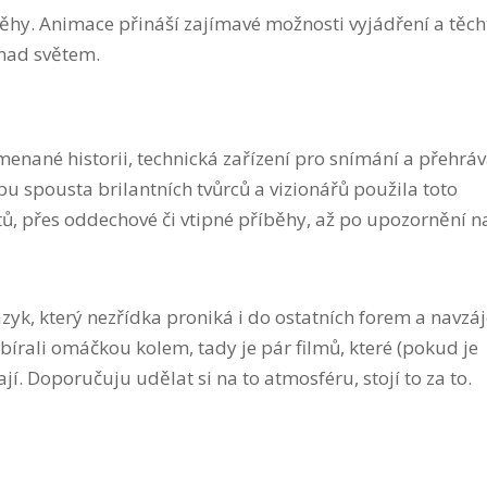
ěhy. Animace přináší zajímavé možnosti vyjádření a těch
 nad světem.
enané historii, technická zařízení pro snímání a přehráv
bu spousta brilantních tvůrců a vizionářů použila toto
, přes oddechové či vtipné příběhy, až po upozornění n
zyk, který nezřídka proniká i do ostatních forem a navzá
obírali omáčkou kolem, tady je pár filmů, které (pokud je
. Doporučuju udělat si na to atmosféru, stojí to za to.