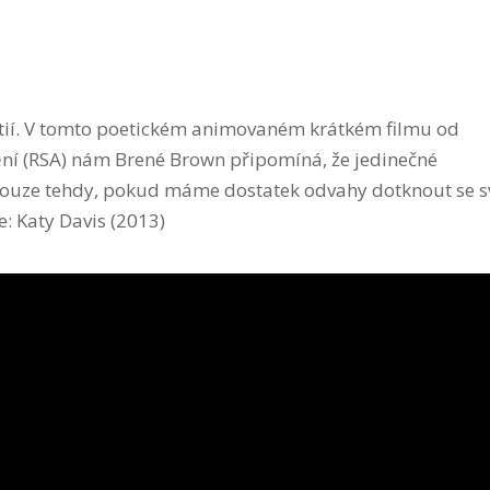
atií. V tomto poetickém animovaném krátkém filmu od
ní (RSA) nám Brené Brown připomíná, že jedinečné
pouze tehdy, pokud máme dostatek odvahy dotknout se s
e: Katy Davis (2013)