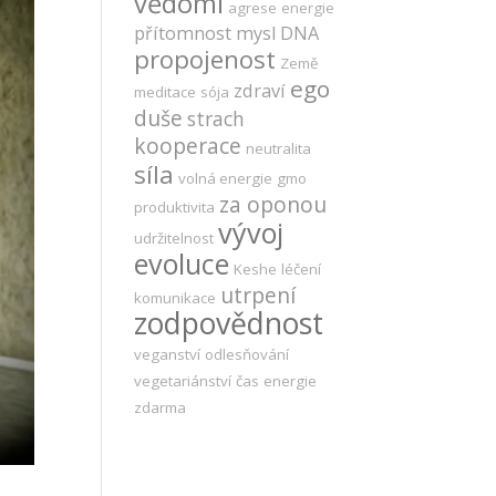
vědomí
agrese
energie
přítomnost
mysl
DNA
propojenost
Země
ego
zdraví
meditace
sója
duše
strach
kooperace
neutralita
síla
volná energie
gmo
za oponou
produktivita
vývoj
udržitelnost
evoluce
Keshe
léčení
utrpení
komunikace
zodpovědnost
veganství
odlesňování
vegetariánství
čas
energie
zdarma