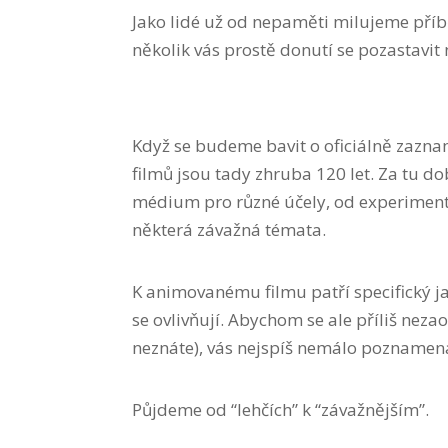
Jako lidé už od nepaměti milujeme příb
několik vás prostě donutí se pozastavit
Když se budeme bavit o oficiálně zaznam
filmů jsou tady zhruba 120 let. Za tu do
médium pro různé účely, od experimentů
některá závažná témata.
K animovanému filmu patří specifický ja
se ovlivňují. Abychom se ale příliš neza
neznáte), vás nejspíš nemálo poznamenají
Půjdeme od “lehčích” k “závažnějším”.