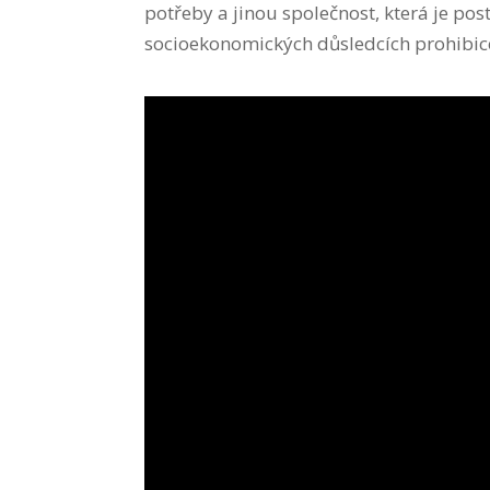
potřeby a jinou společnost, která je po
socioekonomických důsledcích prohibice