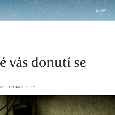
Život
é vás donutí se
ent
| Přečteno 17306x