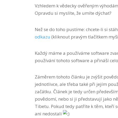
Vzhledem k vědecky ověřeným výhodám m
Opravdu si myslíte, že umíte dýchat?
Než se do toho pustíme: chcete-li si stá
odkazu
(kliknout pravým tlačítkem myši 
Každý máme a používáme software zvaný
používání tohoto software a přináší celo
Záměrem tohoto článku je zvýšit povědo
jednotlivce, ale třeba také při jejím po
začátku. Článek je tedy určen předevší
povědomí, nebo si ji představují jako 
Tibetu. Pokud tedy patříte k těm, kteří s
ani nedostali