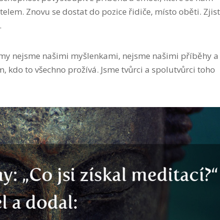
elem. Znovu se dostat do pozice řidiče, místo oběti. Zjisti
.
my nejsme našimi myšlenkami, nejsme našimi příběhy a
 kdo to všechno prožívá. Jsme tvůrci a spolutvůrci toho