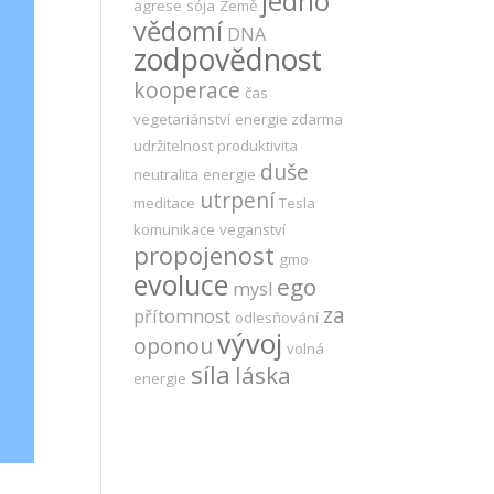
jedno
agrese
sója
Země
vědomí
DNA
zodpovědnost
kooperace
čas
vegetariánství
energie zdarma
udržitelnost
produktivita
duše
neutralita
energie
utrpení
meditace
Tesla
komunikace
veganství
propojenost
gmo
evoluce
ego
mysl
za
přítomnost
odlesňování
vývoj
oponou
volná
síla
láska
energie