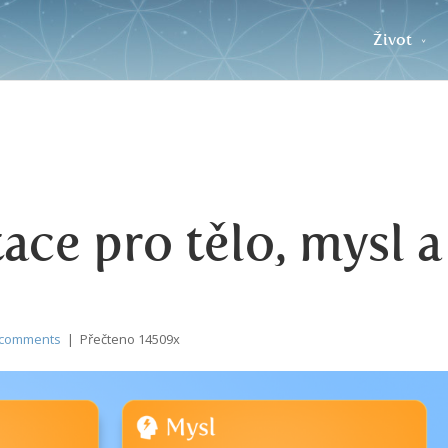
Život
ce pro tělo, mysl a
 comments
| Přečteno 14509x