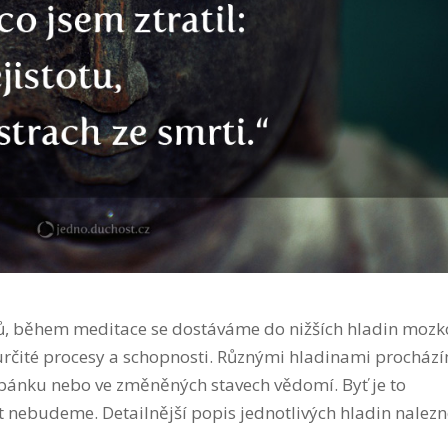
ů, během meditace se dostáváme do nižších hladin mozk
 určité procesy a schopnosti. Různými hladinami procház
pánku nebo ve změněných stavech vědomí. Byť je to
 nebudeme. Detailnější popis jednotlivých hladin nalezn