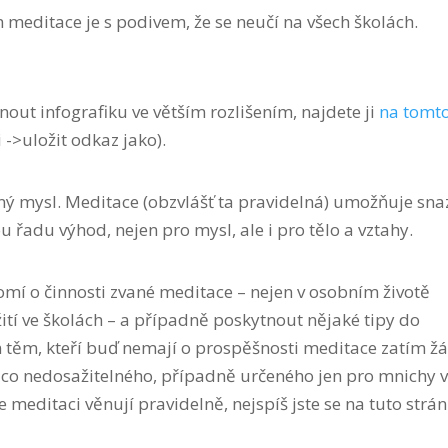
editace je s podivem, že se neučí na všech školách.
hnout infografiku ve větším rozlišením, najdete ji
na tomt
->uložit odkaz jako).
 mysl. Meditace (obzvlášť ta pravidelná) umožňuje sna
u řadu výhod, nejen pro mysl, ale i pro tělo a vztahy.
mí o činnosti zvané meditace – nejen v osobním životě
užití ve školách – a případně poskytnout nějaké tipy do
m těm, kteří buď nemají o prospěšnosti meditace zatím ž
něco nedosažitelného, případně určeného jen pro mnichy v
e meditaci věnují pravidelně, nejspíš jste se na tuto strá