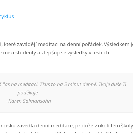
cyklus
l, které zavádějí meditaci na denní pořádek. Výsledkem je
e mezi studenty a zlepšují se výsledky v testech.
 čas na meditaci. Zkus to na 5 minut denně. Tvoje duše Ti
poděkuje.
~Karen Salmansohn
rancisku zavedla denní meditace, protože v okolí této škol