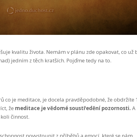
šuje kvalitu života. Nemám v plánu zde opakovat, co už 
nad) jedním z těch kratších. Pojďme tedy na to.
ů co je meditace, je docela pravděpodobné, že obdržíte
íct, že
meditace je vědomé soustředění pozornosti.
A
koli činnost.
 schopnost povystoupit z příběhů a emocí, které se nám