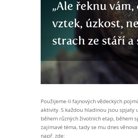
Použijeme-li fajnových vědeckých pojm
aktivity. S každou hladinou jsou spjaty
během různých životních etap, během s
zajímavé téma, tady se mu dnes věnovat
např. zde: