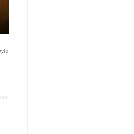
bylo
 100