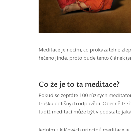
Meditace je něčím, co prokazatelně zlep
řečeno jinde, proto bude tento článek (s
Co že je to ta meditace?
Pokud se zeptáte 100 různých meditátor
trošku odlišných odpovědí. Obecně lze ř
tudíž meditací může být v podstatě jaká
Jedním z klíčových principů meditace je