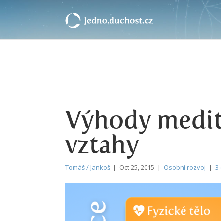
Výhody medita
vztahy
Tomáš / Jankoš
| Oct 25, 2015 |
Osobní rozvoj
|
3