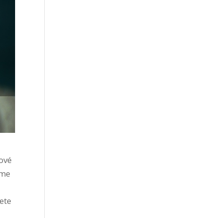
ové
íme
ete