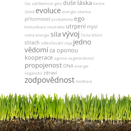
láska
duše
čas
udržitelnost
gmo
Keshe
evoluce
Země
energie zdarma
ego
přítomnost
produktivita
utrpení
mysl
komunikace
neutralita
vývoj
síla
volná energie
Tesla
léčení
jedno
strach
odlesňování
sója
vědomí
za oponou
kooperace
agrese
vegetariánství
propojenost
DNA
energie
zdraví
veganství
zodpovědnost
meditace