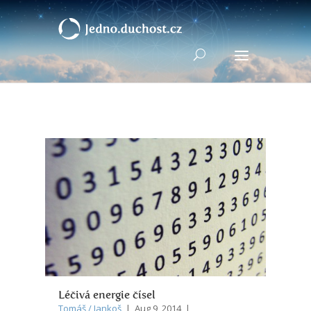
Léčivá energie čísel
Tomáš / Jankoš
| Aug 9, 2014 |