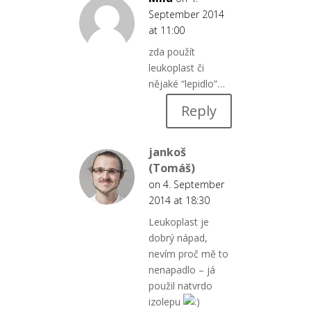
September 2014
at 11:00
zda použít
leukoplast či
nějaké “lepidlo”…
Reply
jankoš
(Tomáš)
on 4. September
2014 at 18:30
Leukoplast je
dobrý nápad,
nevím proč mě to
nenapadlo – já
použil natvrdo
izolepu