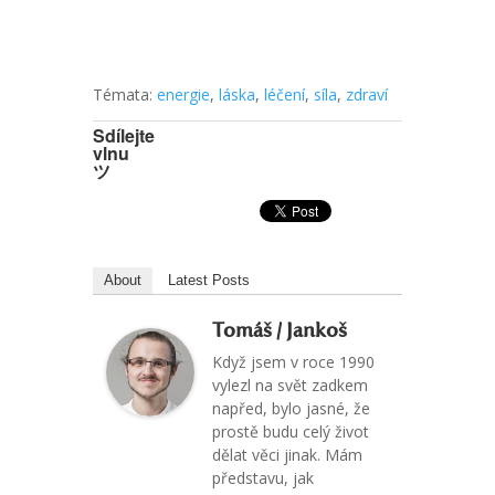
Témata:
energie
,
láska
,
léčení
,
síla
,
zdraví
Sdílejte
vlnu
ツ
About
Latest Posts
Tomáš / Jankoš
Když jsem v roce 1990
vylezl na svět zadkem
napřed, bylo jasné, že
prostě budu celý život
dělat věci jinak. Mám
představu, jak