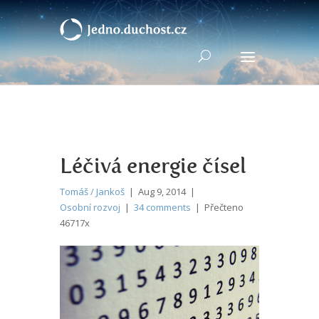
Léčivá energie čísel
Tomáš / Jankoš
| Aug 9, 2014 |
Osobní rozvoj
|
34 comments
| Přečteno
46717x