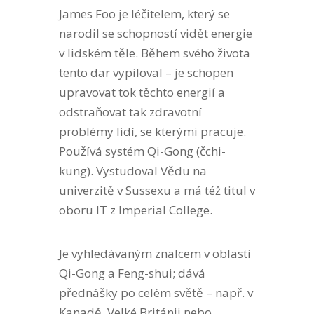
James Foo je léčitelem, který se
narodil se schopností vidět energie
v lidském těle. Během svého života
tento dar vypiloval – je schopen
upravovat tok těchto energií a
odstraňovat tak zdravotní
problémy lidí, se kterými pracuje.
Používá systém Qi-Gong (čchi-
kung). Vystudoval Vědu na
univerzitě v Sussexu a má též titul v
oboru IT z Imperial College.
Je vyhledávaným znalcem v oblasti
Qi-Gong a Feng-shui; dává
přednášky po celém světě – např. v
Kanadě, Velké Británii nebo