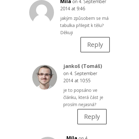
Míla
on 4. September
2014 at 9:46
jakým způsobem se má
tabulka přilepit k tělu?
Děkuji
Reply
jankoš (Tomáš)
on 4. September
2014 at 10:55
je to popsáno ve
článku, která část je
prosím nejasná?
Reply
Míla
on 4.