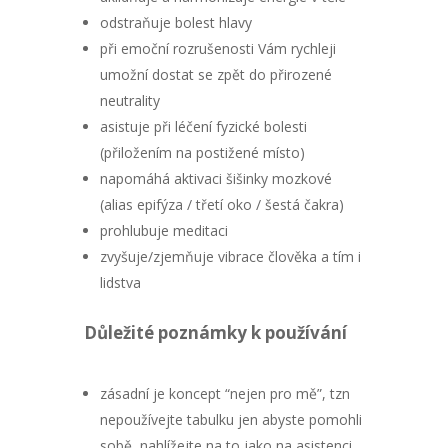
odstraňuje bolest hlavy
při emoční rozrušenosti Vám rychleji
umožní dostat se zpět do přirozené
neutrality
asistuje při léčení fyzické bolesti
(přiložením na postižené místo)
napomáhá aktivaci šišinky mozkové
(alias epifýza / třetí oko / šestá čakra)
prohlubuje meditaci
zvyšuje/zjemňuje vibrace člověka a tím i
lidstva
Důležité poznámky k používání
zásadní je koncept “nejen pro mě”, tzn
nepoužívejte tabulku jen abyste pomohli
sobě, nahlížejte na to jako na asistenci