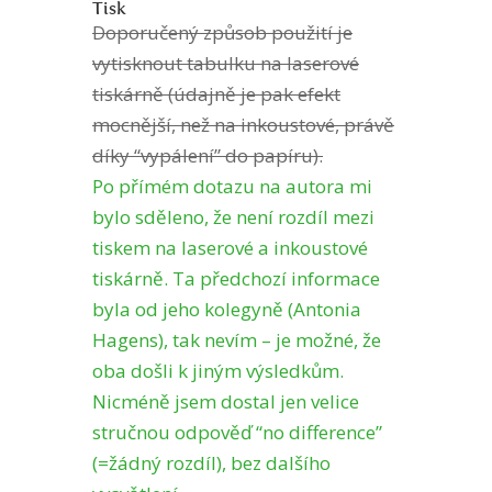
Tisk
Doporučený způsob použití je
vytisknout tabulku na laserové
tiskárně (údajně je pak efekt
mocnější, než na inkoustové, právě
díky “vypálení” do papíru).
Po přímém dotazu na autora mi
bylo sděleno, že není rozdíl mezi
tiskem na laserové a inkoustové
tiskárně. Ta předchozí informace
byla od jeho kolegyně (Antonia
Hagens), tak nevím – je možné, že
oba došli k jiným výsledkům.
Nicméně jsem dostal jen velice
stručnou odpověď “no difference”
(=žádný rozdíl), bez dalšího