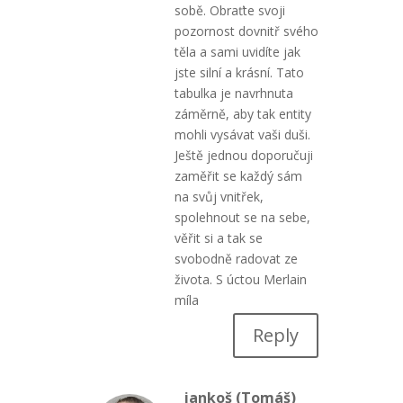
sobě. Obraťte svoji
pozornost dovnitř svého
těla a sami uvidíte jak
jste silní a krásní. Tato
tabulka je navrhnuta
záměrně, aby tak entity
mohli vysávat vaši duši.
Ještě jednou doporučuji
zaměřit se každý sám
na svůj vnitřek,
spolehnout se na sebe,
věřit si a tak se
svobodně radovat ze
života. S úctou Merlain
míla
Reply
jankoš (Tomáš)