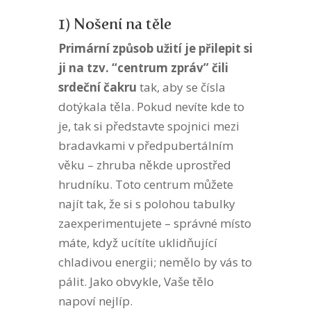
1) Nošení na těle
Primární způsob užití je přilepit si
ji na tzv. “centrum zpráv” čili
srdeční čakru
tak, aby se čísla
dotýkala těla. Pokud nevíte kde to
je, tak si představte spojnici mezi
bradavkami v předpubertálním
věku – zhruba někde uprostřed
hrudníku. Toto centrum můžete
najít tak, že si s polohou tabulky
zaexperimentujete – správné místo
máte, když ucítíte uklidňující
chladivou energii; nemělo by vás to
pálit. Jako obvykle, Vaše tělo
napoví nejlíp.