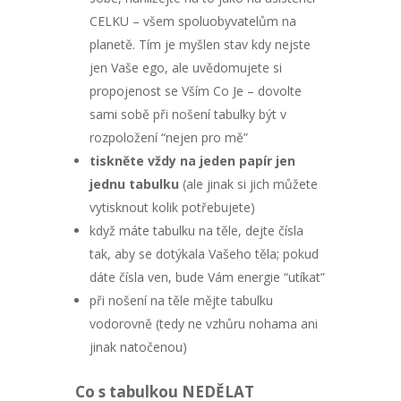
CELKU – všem spoluobyvatelům na
planetě. Tím je myšlen stav kdy nejste
jen Vaše ego, ale uvědomujete si
propojenost se Vším Co Je – dovolte
sami sobě při nošení tabulky být v
rozpoložení “nejen pro mě”
tiskněte vždy na jeden papír jen
jednu tabulku
(ale jinak si jich můžete
vytisknout kolik potřebujete)
když máte tabulku na těle, dejte čísla
tak, aby se dotýkala Vašeho těla; pokud
dáte čísla ven, bude Vám energie “utíkat”
při nošení na těle mějte tabulku
vodorovně (tedy ne vzhůru nohama ani
jinak natočenou)
Co s tabulkou NEDĚLAT