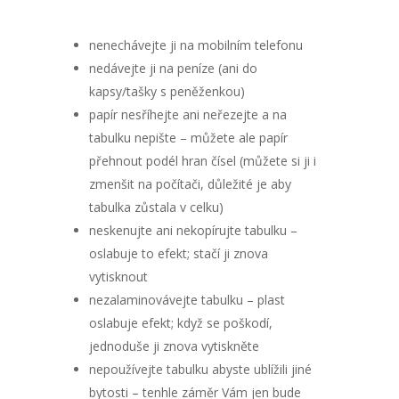
nenechávejte ji na mobilním telefonu
nedávejte ji na peníze (ani do
kapsy/tašky s peněženkou)
papír nesříhejte ani neřezejte a na
tabulku nepište – můžete ale papír
přehnout podél hran čísel (můžete si ji i
zmenšit na počítači, důležité je aby
tabulka zůstala v celku)
neskenujte ani nekopírujte tabulku –
oslabuje to efekt; stačí ji znova
vytisknout
nezalaminovávejte tabulku – plast
oslabuje efekt; když se poškodí,
jednoduše ji znova vytiskněte
nepoužívejte tabulku abyste ublížili jiné
bytosti – tenhle záměr Vám jen bude