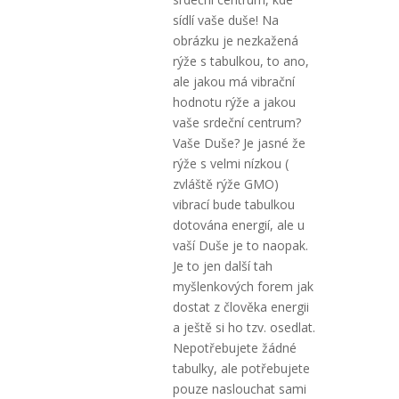
sídlí vaše duše! Na
obrázku je nezkažená
rýže s tabulkou, to ano,
ale jakou má vibrační
hodnotu rýže a jakou
vaše srdeční centrum?
Vaše Duše? Je jasné že
rýže s velmi nízkou (
zvláště rýže GMO)
vibrací bude tabulkou
dotována energií, ale u
vaší Duše je to naopak.
Je to jen další tah
myšlenkových forem jak
dostat z člověka energii
a ještě si ho tzv. osedlat.
Nepotřebujete žádné
tabulky, ale potřebujete
pouze naslouchat sami