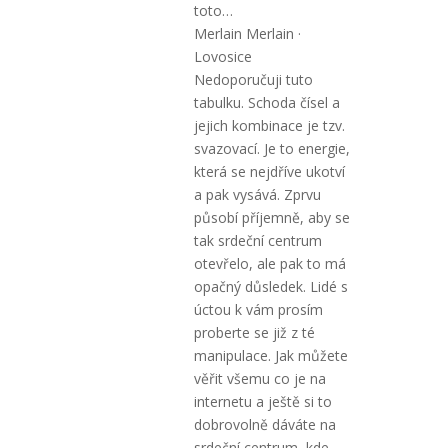
toto…
Merlain Merlain ·
Lovosice
Nedoporučuji tuto
tabulku. Schoda čísel a
jejich kombinace je tzv.
svazovací. Je to energie,
která se nejdříve ukotví
a pak vysává. Zprvu
působí příjemně, aby se
tak srdeční centrum
otevřelo, ale pak to má
opačný důsledek. Lidé s
úctou k vám prosím
proberte se již z té
manipulace. Jak můžete
věřit všemu co je na
internetu a ještě si to
dobrovolně dáváte na
srdeční centrum, kde