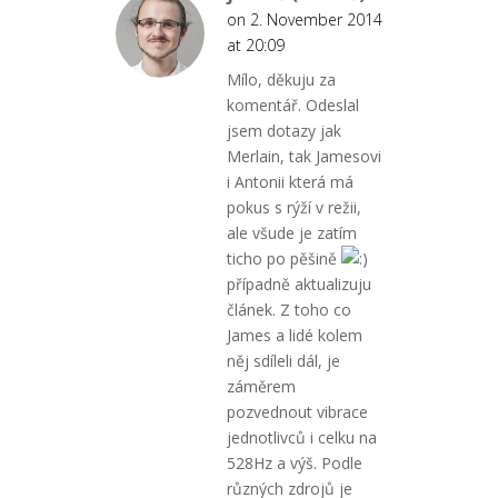
on 2. November 2014
at 20:09
Mílo, děkuju za
komentář. Odeslal
jsem dotazy jak
Merlain, tak Jamesovi
i Antonii která má
pokus s rýží v režii,
ale všude je zatím
ticho po pěšině
případně aktualizuju
článek. Z toho co
James a lidé kolem
něj sdíleli dál, je
záměrem
pozvednout vibrace
jednotlivců i celku na
528Hz a výš. Podle
různých zdrojů je