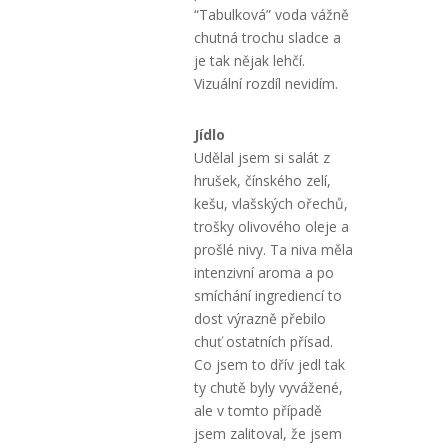
“Tabulková” voda vážně
chutná trochu sladce a
je tak nějak lehčí.
Vizuální rozdíl nevidím.
Jídlo
Udělal jsem si salát z
hrušek, čínského zelí,
kešu, vlašských ořechů,
trošky olivového oleje a
prošlé nivy. Ta niva měla
intenzivní aroma a po
smíchání ingrediencí to
dost výrazně přebilo
chuť ostatních přísad.
Co jsem to dřív jedl tak
ty chutě byly vyvážené,
ale v tomto případě
jsem zalitoval, že jsem