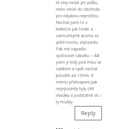
té nivy nedal jen půlku,
nebo nešel do obchodu
pro nějakou neprošlou.
Nechal jsem to v
ledničce pár hodin a
samozřejmě aroma se
ještě trochu zvýraznilo.
Pak mě napadlo
vyzkoušet tabulku – dal
jsem ji tedy pod mísu se
salátem a opět nechal
působit asi 15min. K
mému překvapení pak
nejvýrazněji byly cítit
vlašáky a podstatně víc i
ty hrušky.
Reply