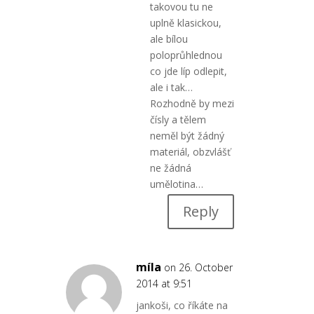
takovou tu ne
uplně klasickou,
ale bílou
poloprůhlednou
co jde líp odlepit,
ale i tak…
Rozhodně by mezi
čísly a tělem
neměl být žádný
materiál, obzvlášť
ne žádná
umělotina…
Reply
míla
on 26. October
2014 at 9:51
jankoši, co říkáte na