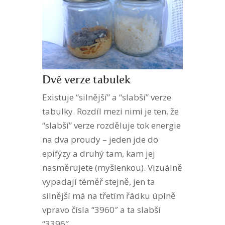
Dvě verze tabulek
Existuje “silnější” a “slabší” verze
tabulky. Rozdíl mezi nimi je ten, že
“slabší” verze rozděluje tok energie
na dva proudy – jeden jde do
epifýzy a druhý tam, kam jej
nasměrujete (myšlenkou). Vizuálně
vypadají téměř stejně, jen ta
silnější má na třetím řádku úplně
vpravo čísla “3960″ a ta slabší
“3396″.