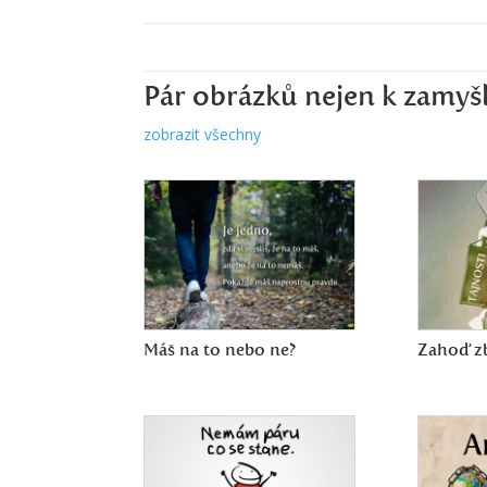
Pár obrázků nejen k zamyš
zobrazit všechny
Máš na to nebo ne?
Zahoď zb