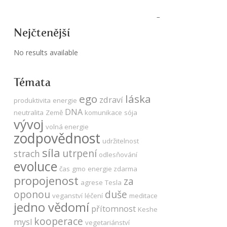
Nejčtenější
No results available
Témata
ego
láska
zdraví
produktivita
energie
DNA
neutralita
Země
komunikace
sója
vývoj
volná energie
zodpovědnost
udržitelnost
síla
utrpení
strach
odlesňování
evoluce
čas
gmo
energie zdarma
propojenost
za
agrese
Tesla
oponou
duše
veganství
léčení
meditace
jedno vědomí
přítomnost
Keshe
kooperace
mysl
vegetariánství