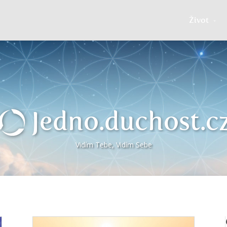
Život
Jedno.duchost.c
Vidím Tebe, Vidím Sebe