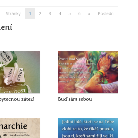
Stránky:
1
2
3
4
5
6
»
Poslední
lení
ytečnou zátěž!
Buď sám sebou