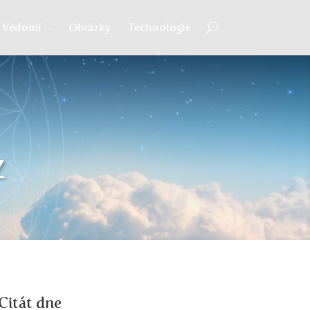
Vědomí
Obrázky
Technologie
z
Citát dne