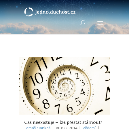
Čas neexistuje – lze přestat stárnout?
Tomáš / Jankoš
| Aug 22, 2014 |
Vědomí
|