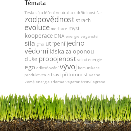
Témata
Tesla
sója
léčení
neutralita
udržitelnost
čas
zodpovědnost
strach
evoluce
mysl
meditace
kooperace
DNA
energie
veganství
jedno
síla
utrpení
gmo
vědomí
láska
za oponou
propojenost
duše
volná energie
vývoj
ego
odlesňování
komunikace
zdraví
přítomnost
produktivita
Keshe
Země
energie zdarma
vegetariánství
agrese