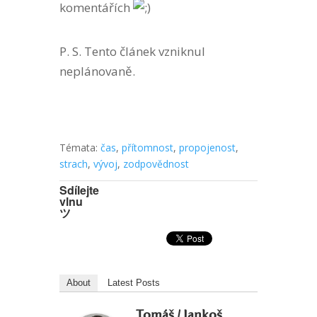
komentářích
P. S. Tento článek vzniknul
neplánovaně.
Témata:
čas
,
přítomnost
,
propojenost
,
strach
,
vývoj
,
zodpovědnost
Sdílejte
vlnu
ツ
About
Latest Posts
Tomáš / Jankoš