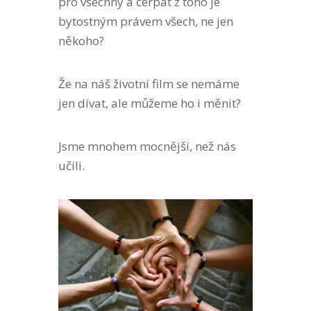
pro všechny a
čerpat
z toho
je
bytostným právem všech, ne jen
někoho?
Že na náš životní film se nemáme
jen dívat, ale můžeme ho i měnit?
Jsme mnohem mocnější, než nás
učili.