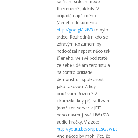
se řídím srdcem nebo
Rozumem? Jak kdy. V
případě např. mého
šíleného dokumentu:
http://goo.gl/iKiiV3
to bylo
srdce. Rozhodně nikdo se
zdravým Rozumem by
nedokázal napsat něco tak
šíleného. Ve své podstatě
ze sebe udělám teroristu a
na tomto příkladě
demonstruji společnost
jako takovou. A kdy
používám Rozum? V
okamžiku kdy píši software
(např. ten server v JEE)
nebo navrhuji své HW+SW
audio hračky. Viz zde:
http://youtu.be/6NpECsG7WL8
Ano někdo by mohl říct, že