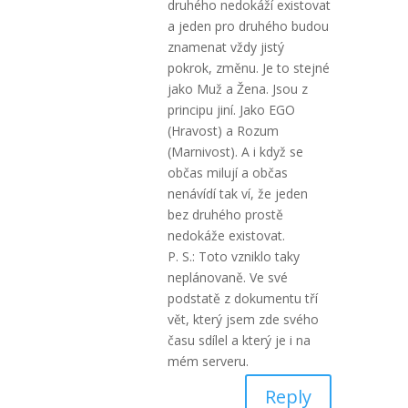
druhého nedokáží existovat
a jeden pro druhého budou
znamenat vždy jistý
pokrok, změnu. Je to stejné
jako Muž a Žena. Jsou z
principu jiní. Jako EGO
(Hravost) a Rozum
(Marnivost). A i když se
občas milují a občas
nenávídí tak ví, že jeden
bez druhého prostě
nedokáže existovat.
P. S.: Toto vzniklo taky
neplánovaně. Ve své
podstatě z dokumentu tří
vět, který jsem zde svého
času sdílel a který je i na
mém serveru.
Reply