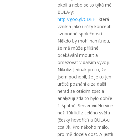
okolí a nebo se to týká mé
BULA-y:
http://goo.gl/CDEHll
která
vznikla jako určitý koncept
svobodné společnosti.
Někdo by mohl namítnou,
že mě může přílišné
očekávání rmoutit a
omezovat v dalším vývoji.
Nikoliv. Jednak proto, že
jsem pochopil, že je to jen
určité poznání a za další
nerad se otáčím zpět a
analyzuji zda to bylo dobře
či špatně. Server vidělo více
než 10k lidí z celého světa
(česky hovořící) a BULA-u
cca 7k. Pro někoho málo,
pro mě docela dost. A jestli