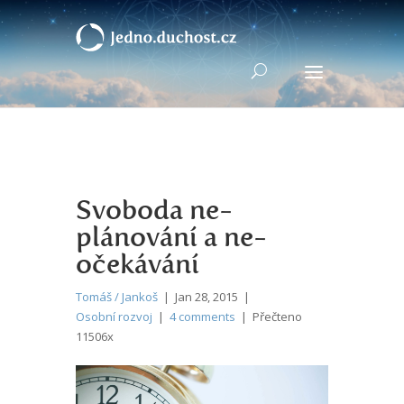
Svoboda ne-
plánování a ne-
očekávání
Tomáš / Jankoš
| Jan 28, 2015 |
Osobní rozvoj
|
4 comments
| Přečteno
11506x