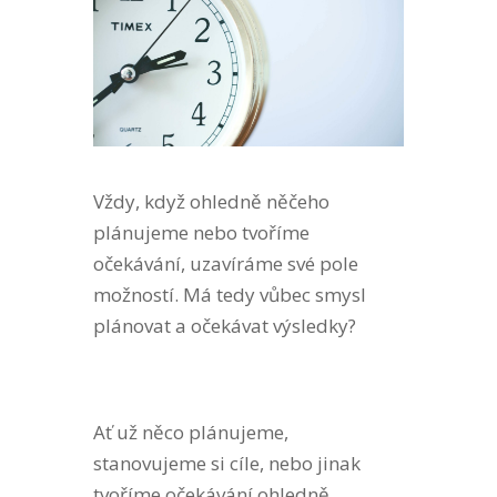
Vždy, když ohledně něčeho
plánujeme nebo tvoříme
očekávání, uzavíráme své pole
možností. Má tedy vůbec smysl
plánovat a očekávat výsledky?
Ať už něco plánujeme,
stanovujeme si cíle, nebo jinak
tvoříme očekávání ohledně