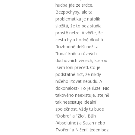
hudba jde ze srdce.
Bezpochyby, ale ta
problematika je natolik
složitá, že to bez studia
prostě nelze. A věřte, že
cesta byla hodně dlouhá.
Rozhodně delší než ta
“tuna” knih o různých
duchovních věcech, kterou
jsem loni přečetl. Co je
podstatné říct, že nikdy
ničeho litovat nebudu. A
dokonalost? To je iluze. Nic
takového neexistuje, stejně
tak neexistuje ideální
společnost. Vždy tu bude
“Dobro” a “Zlo”, Bůh
(Absolutno) a Satan nebo
Tvoření a Ničení. Jeden bez