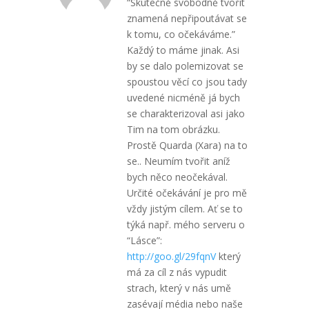
“Skutečně svobodně tvořit
znamená nepřipoutávat se
k tomu, co očekáváme.”
Každý to máme jinak. Asi
by se dalo polemizovat se
spoustou věcí co jsou tady
uvedené nicméně já bych
se charakterizoval asi jako
Tim na tom obrázku.
Prostě Quarda (Xara) na to
se.. Neumím tvořit aníž
bych něco neočekával.
Určité očekávání je pro mě
vždy jistým cílem. Ať se to
týká např. mého serveru o
“Lásce”:
http://goo.gl/29fqnV
který
má za cíl z nás vypudit
strach, který v nás umě
zasévají média nebo naše