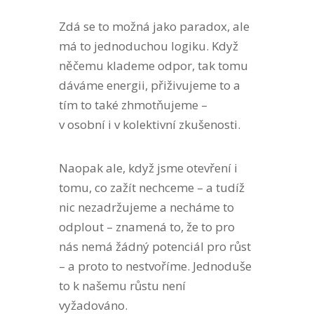
Zdá se to možná jako paradox, ale
má to jednoduchou logiku. Když
něčemu klademe odpor, tak tomu
dáváme energii, přiživujeme to a
tím to také zhmotňujeme –
v osobní i v kolektivní zkušenosti.
Naopak ale, když jsme otevření i
tomu, co zažít nechceme – a tudíž
nic nezadržujeme a necháme to
odplout – znamená to, že to pro
nás nemá žádný potenciál pro růst
– a proto to nestvoříme. Jednoduše
to k našemu růstu není
vyžadováno.