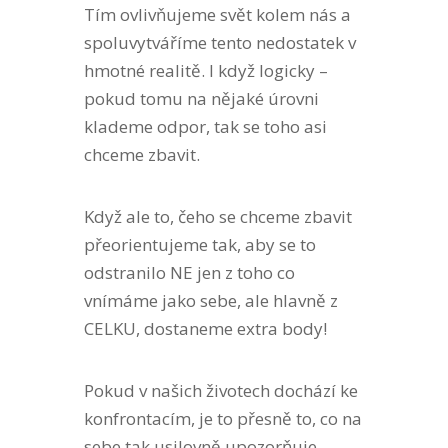
Tím ovlivňujeme svět kolem nás a
spoluvytváříme tento nedostatek v
hmotné realitě. I když logicky –
pokud tomu na nějaké úrovni
klademe odpor, tak se toho asi
chceme zbavit.
Když ale to, čeho se chceme zbavit
přeorientujeme tak, aby se to
odstranilo NE jen z toho co
vnímáme jako sebe, ale hlavně z
CELKU, dostaneme extra body!
Pokud v našich životech dochází ke
konfrontacím, je to přesně to, co na
sebe tak usilovně upozorňuje,