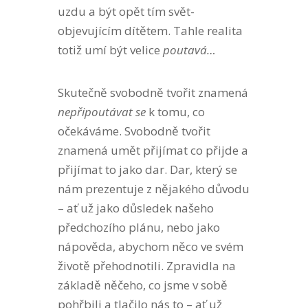
uzdu a být opět tím svět-
objevujícím dítětem. Tahle realita
totiž umí být velice
poutavá…
Skutečně svobodně tvořit znamená
nepřipoutávat se
k tomu, co
očekáváme. Svobodně tvořit
znamená umět přijímat co přijde a
přijímat to jako dar. Dar, který se
nám prezentuje z nějakého důvodu
– ať už jako důsledek našeho
předchozího plánu, nebo jako
nápověda, abychom něco ve svém
životě přehodnotili. Zpravidla na
základě něčeho, co jsme v sobě
pohřbili a tlačilo nás to – ať už