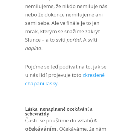
nemilujeme, že nikdo nemiluje nás
nebo že dokonce nemilujeme ani
sami sebe. Ale ve finále je to jen
mrak, kterým se snažíme zakrýt
Slunce – a to svítí
pořád
. A svítí
naplno
.
Pojďme se teď podívat na to, jak se
u nás lidí projevuje toto
zkreslené
chápání lásky.
Láska, nenaplněné očekávání a
sebevraždy
Často se pouštíme do vztahů
s
očekáváním.
Očekáváme, že nám