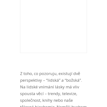
Z toho, co pozoruju, existují dvě
perspektivy – “lidská” a “božská”.
Na lidské vnímání lásky má vliv
spousta věcí – trendy, televize,
společnost, knihy nebo naše
tělesná biochemie. Neměli bychom