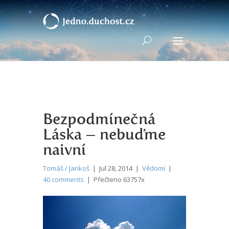
Bezpodmínečná
Láska – nebuďme
naivní
Tomáš / Jankoš
| Jul 28, 2014 |
Vědomí
|
40 comments
| Přečteno 63757x