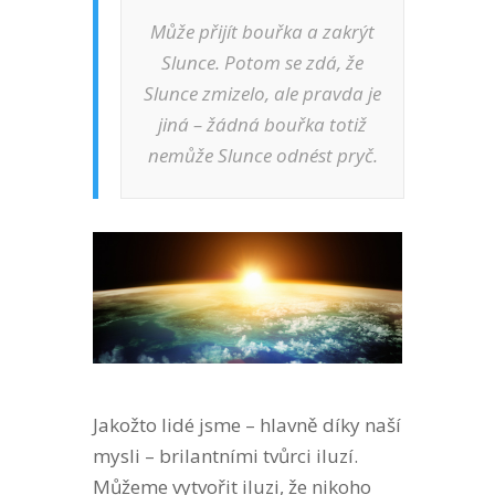
Může přijít bouřka a zakrýt
Slunce. Potom se zdá, že
Slunce zmizelo, ale pravda je
jiná – žádná bouřka totiž
nemůže Slunce odnést pryč.
Jakožto lidé jsme – hlavně díky naší
mysli – brilantními tvůrci iluzí.
Můžeme vytvořit iluzi, že nikoho