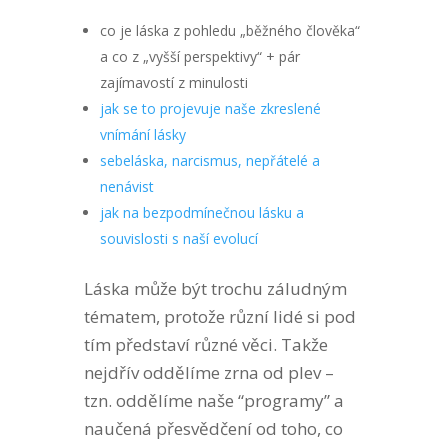
co je láska z pohledu „běžného člověka“
a co z „vyšší perspektivy“ + pár
zajímavostí z minulosti
jak se to projevuje naše zkreslené
vnímání lásky
sebeláska, narcismus, nepřátelé a
nenávist
jak na bezpodmínečnou lásku a
souvislosti s naší evolucí
Láska může být trochu záludným
tématem, protože různí lidé si pod
tím představí různé věci. Takže
nejdřív oddělíme zrna od plev –
tzn. oddělíme naše “programy” a
naučená přesvědčení od toho, co