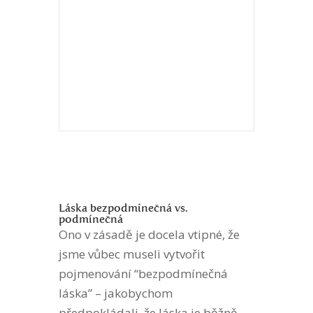
Láska bezpodmínečná vs.
podmínečná
Ono v zásadě je docela vtipné, že
jsme vůbec museli vytvořit
pojmenování “bezpodmínečná
láska” – jakobychom
předpokládali, že láska je běžně