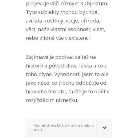
projevuje vůči různým subjektům.
Tyto subjekty mohou být lidé,
zvířata, rostliny, ideje, příroda,
věci, naše vlastní osobnost, vlast,
nebo klidně vše v existenci.
Zajímavé je podívat se též na
historii a původ slova láska a co z
toho plyne. Vyhodnotil jsem to ale
jako něco, co trochu odbočuje od
hlavního tématu, takže je to opět v
rozjížděcím rámečku:
Původ slova láska + něco málo k
sexu