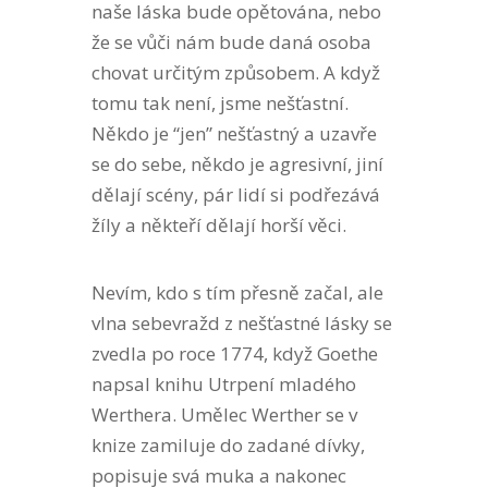
naše láska bude opětována, nebo
že se vůči nám bude daná osoba
chovat určitým způsobem. A když
tomu tak není, jsme nešťastní.
Někdo je “jen” nešťastný a uzavře
se do sebe, někdo je agresivní, jiní
dělají scény, pár lidí si podřezává
žíly a někteří dělají horší věci.
Nevím, kdo s tím přesně začal, ale
vlna sebevražd z nešťastné lásky se
zvedla po roce 1774, když Goethe
napsal knihu Utrpení mladého
Werthera. Umělec Werther se v
knize zamiluje do zadané dívky,
popisuje svá muka a nakonec