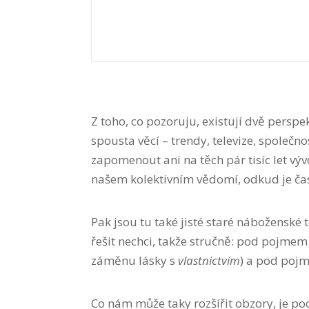
Z toho, co pozoruju, existují dvě perspek
spousta věcí – trendy, televize, společ
zapomenout ani na těch pár tisíc let vý
našem kolektivním vědomí, odkud je ča
Pak jsou tu také jisté staré náboženské 
řešit nechci, takže stručně: pod pojme
záměnu lásky s
vlastnictvím
) a pod poj
Co nám může taky rozšířit obzory, je poc