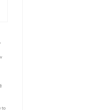
v
 v
ě
 to