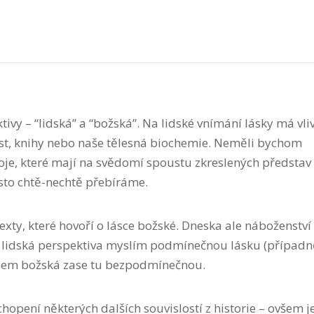
tivy – “lidská” a “božská”. Na lidské vnímání lásky má vli
nost, knihy nebo naše tělesná biochemie. Neměli bychom
voje, které mají na svědomí spoustu zkreslených představ
sto chtě-nechtě přebíráme.
texty, které hovoří o lásce božské. Dneska ale náboženství
m lidská perspektiva myslím podmínečnou lásku (případn
mem božská zase tu bezpodmínečnou.
hopení některých dalších souvislostí z historie – ovšem je