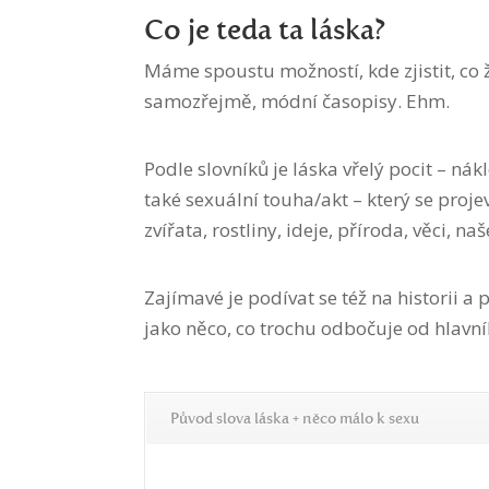
Co je teda ta láska?
Máme spoustu možností, kde zjistit, co že 
samozřejmě, módní časopisy. Ehm.
Podle slovníků je láska vřelý pocit – nákl
také sexuální touha/akt – který se proj
zvířata, rostliny, ideje, příroda, věci, na
Zajímavé je podívat se též na historii a 
jako něco, co trochu odbočuje od hlavní
Původ slova láska + něco málo k sexu