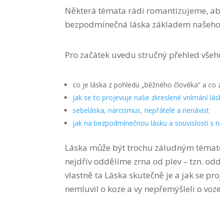
Některá témata rádi romantizujeme, aby
bezpodmínečná láska základem našeho 
Pro začátek uvedu stručný přehled všeh
co je láska z pohledu „běžného člověka“ a co z
jak se to projevuje naše zkreslené vnímání lás
sebeláska, narcismus, nepřátelé a nenávist
jak na bezpodmínečnou lásku a souvislosti s n
Láska může být trochu záludným tématem
nejdřív oddělíme zrna od plev – tzn. o
vlastně ta Láska skutečně je a jak se pr
nemluvil o koze a vy nepřemýšleli o voze