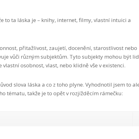
to ta láska je – knihy, internet, filmy, vlastní intuici a
onnost, přitažlivost, zaujetí, docenění, starostlivost nebo
evuje vůči různým subjektům. Tyto subjekty mohou být lid
še vlastní osobnost, vlast, nebo klidně vše v existenci.
původ slova láska a co z toho plyne. Vyhodnotil jsem to al
ho tématu, takže je to opět v rozjížděcím rámečku: