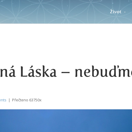
Život
ná Láska – nebuďm
ents
| Přečteno 63750x