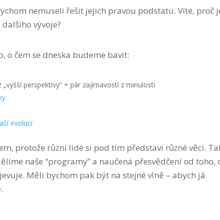
chom nemuseli řešit jejich pravou podstatu. Víte, proč j
dalšího vývoje?
o, o čem se dneska budeme bavit:
 „vyšší perspektivy“ + pár zajímavostí z minulosti
ky
aší evolucí
, protože různí lidé si pod tím představí různé věci. Ta
ddělíme naše “programy” a naučená přesvědčení od toho, 
ojevuje. Měli bychom pak být na stejné vlně – abych já
.