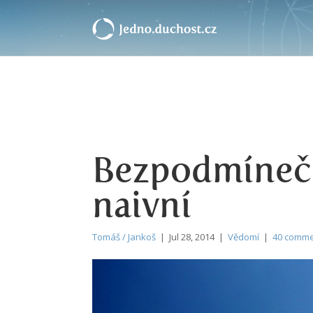
Bezpodmíneč
naivní
Tomáš / Jankoš
| Jul 28, 2014 |
Vědomí
|
40 comm