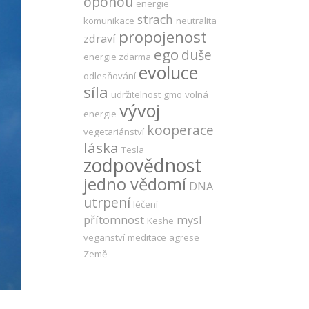
oponou
energie
strach
komunikace
neutralita
propojenost
zdraví
ego
duše
energie zdarma
evoluce
odlesňování
síla
udržitelnost
gmo
volná
vývoj
energie
kooperace
vegetariánství
láska
Tesla
zodpovědnost
jedno vědomí
DNA
utrpení
léčení
přítomnost
mysl
Keshe
veganství
meditace
agrese
Země