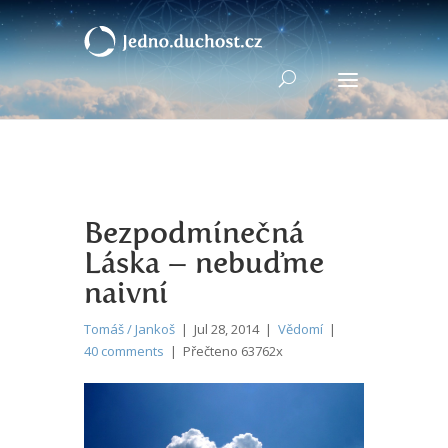
Bezpodmínečná
Láska – nebuďme
naivní
Tomáš / Jankoš
| Jul 28, 2014 |
Vědomí
|
40 comments
| Přečteno 63762x