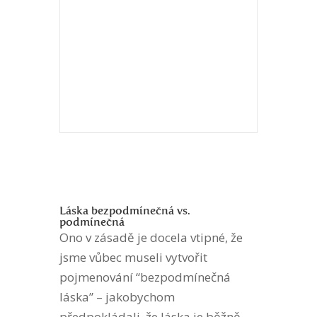
Láska bezpodmínečná vs.
podmínečná
Ono v zásadě je docela vtipné, že
jsme vůbec museli vytvořit
pojmenování “bezpodmínečná
láska” – jakobychom
předpokládali, že láska je běžně