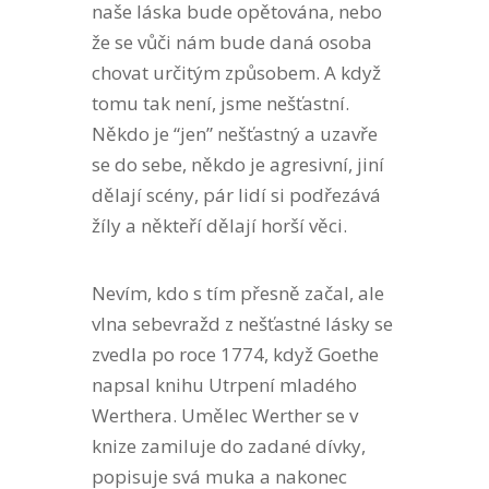
naše láska bude opětována, nebo
že se vůči nám bude daná osoba
chovat určitým způsobem. A když
tomu tak není, jsme nešťastní.
Někdo je “jen” nešťastný a uzavře
se do sebe, někdo je agresivní, jiní
dělají scény, pár lidí si podřezává
žíly a někteří dělají horší věci.
Nevím, kdo s tím přesně začal, ale
vlna sebevražd z nešťastné lásky se
zvedla po roce 1774, když Goethe
napsal knihu Utrpení mladého
Werthera. Umělec Werther se v
knize zamiluje do zadané dívky,
popisuje svá muka a nakonec