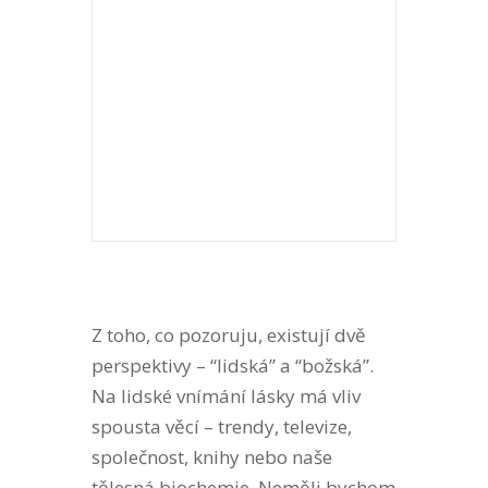
Z toho, co pozoruju, existují dvě
perspektivy – “lidská” a “božská”.
Na lidské vnímání lásky má vliv
spousta věcí – trendy, televize,
společnost, knihy nebo naše
tělesná biochemie. Neměli bychom