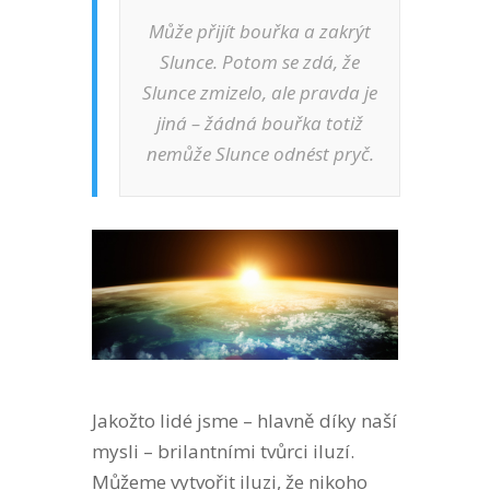
Může přijít bouřka a zakrýt
Slunce. Potom se zdá, že
Slunce zmizelo, ale pravda je
jiná – žádná bouřka totiž
nemůže Slunce odnést pryč.
Jakožto lidé jsme – hlavně díky naší
mysli – brilantními tvůrci iluzí.
Můžeme vytvořit iluzi, že nikoho