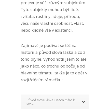
projevuje vůči různým subjektům.
Tyto subjekty mohou být lidé,
zvířata, rostliny, ideje, příroda,
věci, naše vlastní osobnost, vlast,
nebo klidně vše v existenci.
Zajímavé je podívat se též na
historii a původ slova láska a co z
toho plyne. Vyhodnotil jsem to ale
jako něco, co trochu odbočuje od
hlavního tématu, takže je to opět v
rozjížděcím rámečku:
Původ slova láska + něco málo k
sexu