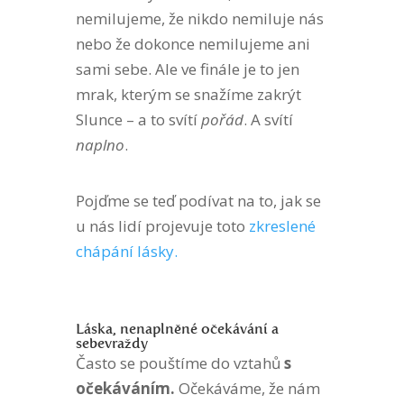
nemilujeme, že nikdo nemiluje nás
nebo že dokonce nemilujeme ani
sami sebe. Ale ve finále je to jen
mrak, kterým se snažíme zakrýt
Slunce – a to svítí
pořád
. A svítí
naplno
.
Pojďme se teď podívat na to, jak se
u nás lidí projevuje toto
zkreslené
chápání lásky.
Láska, nenaplněné očekávání a
sebevraždy
Často se pouštíme do vztahů
s
očekáváním.
Očekáváme, že nám