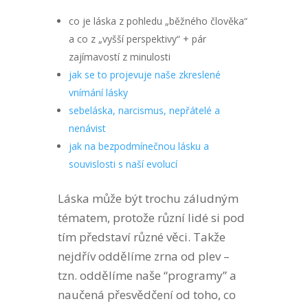
co je láska z pohledu „běžného člověka“
a co z „vyšší perspektivy“ + pár
zajímavostí z minulosti
jak se to projevuje naše zkreslené
vnímání lásky
sebeláska, narcismus, nepřátelé a
nenávist
jak na bezpodmínečnou lásku a
souvislosti s naší evolucí
Láska může být trochu záludným
tématem, protože různí lidé si pod
tím představí různé věci. Takže
nejdřív oddělíme zrna od plev –
tzn. oddělíme naše “programy” a
naučená přesvědčení od toho, co