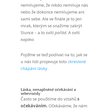
nemilujeme, že nikdo nemiluje nás
nebo že dokonce nemilujeme ani
sami sebe. Ale ve finále je to jen
mrak, kterým se snažíme zakrýt
Slunce – a to svítí
pořád
. A svítí
naplno
.
Pojďme se teď podívat na to, jak se
u nás lidí projevuje toto
zkreslené
chápání lásky.
Láska, nenaplněné očekávání a
sebevraždy
Často se pouštíme do vztahů
s
očekáváním.
Očekáváme, že nám