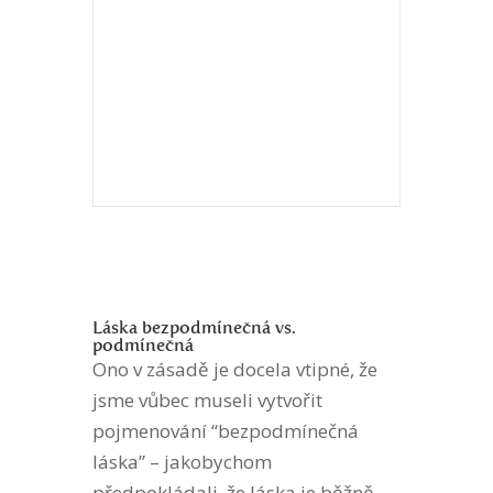
Láska bezpodmínečná vs.
podmínečná
Ono v zásadě je docela vtipné, že
jsme vůbec museli vytvořit
pojmenování “bezpodmínečná
láska” – jakobychom
předpokládali, že láska je běžně