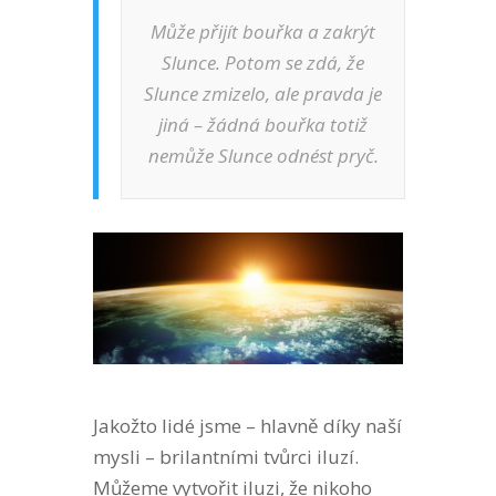
Může přijít bouřka a zakrýt
Slunce. Potom se zdá, že
Slunce zmizelo, ale pravda je
jiná – žádná bouřka totiž
nemůže Slunce odnést pryč.
Jakožto lidé jsme – hlavně díky naší
mysli – brilantními tvůrci iluzí.
Můžeme vytvořit iluzi, že nikoho