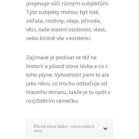
projevuje vůči různým subjektům.
Tyto subjekty mohou být lidé,
zvířata, rostliny, ideje, příroda,
věci, naše vlastní osobnost, vlast,
nebo klidně vše v existenci.
Zajímavé je podívat se též na
historii a původ slova láska a co z
toho plyne. Vyhodnotil jsem to ale
jako něco, co trochu odbočuje od
hlavního tématu, takže je to opět v
rozjížděcím rámečku:
Původ slova láska + něco málo k
sexu