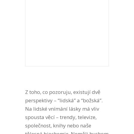
Z toho, co pozoruju, existují dvě
perspektivy – “lidská” a “božská”.
Na lidské vnímání lásky má vliv
spousta věcí – trendy, televize,
společnost, knihy nebo naše
tělesná biochemie. Neměli bychom