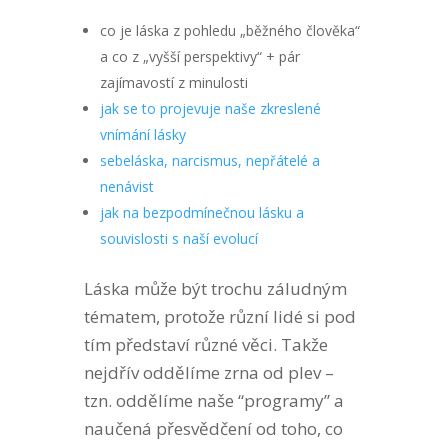
co je láska z pohledu „běžného člověka“
a co z „vyšší perspektivy“ + pár
zajímavostí z minulosti
jak se to projevuje naše zkreslené
vnímání lásky
sebeláska, narcismus, nepřátelé a
nenávist
jak na bezpodmínečnou lásku a
souvislosti s naší evolucí
Láska může být trochu záludným
tématem, protože různí lidé si pod
tím představí různé věci. Takže
nejdřív oddělíme zrna od plev –
tzn. oddělíme naše “programy” a
naučená přesvědčení od toho, co