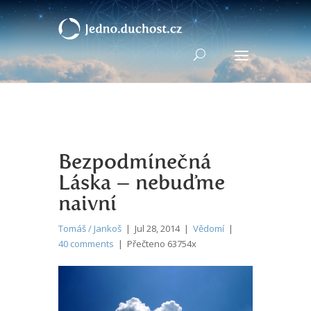
Bezpodmínečná
Láska – nebuďme
naivní
Tomáš / Jankoš
| Jul 28, 2014 |
Vědomí
|
40 comments
| Přečteno 63754x