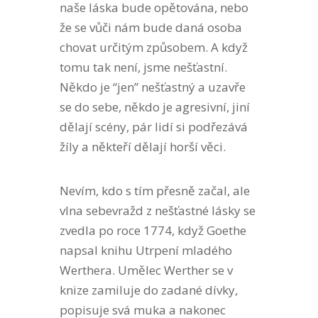
naše láska bude opětována, nebo
že se vůči nám bude daná osoba
chovat určitým způsobem. A když
tomu tak není, jsme nešťastní.
Někdo je “jen” nešťastný a uzavře
se do sebe, někdo je agresivní, jiní
dělají scény, pár lidí si podřezává
žíly a někteří dělají horší věci.
Nevím, kdo s tím přesně začal, ale
vlna sebevražd z nešťastné lásky se
zvedla po roce 1774, když Goethe
napsal knihu Utrpení mladého
Werthera. Umělec Werther se v
knize zamiluje do zadané dívky,
popisuje svá muka a nakonec