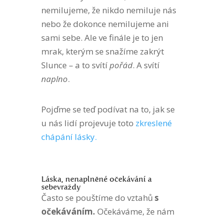
nemilujeme, že nikdo nemiluje nás
nebo že dokonce nemilujeme ani
sami sebe. Ale ve finále je to jen
mrak, kterým se snažíme zakrýt
Slunce – a to svítí
pořád
. A svítí
naplno
.
Pojďme se teď podívat na to, jak se
u nás lidí projevuje toto
zkreslené
chápání lásky.
Láska, nenaplněné očekávání a
sebevraždy
Často se pouštíme do vztahů
s
očekáváním.
Očekáváme, že nám