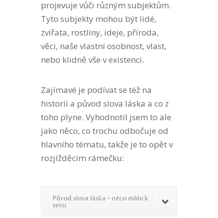
projevuje vůči různým subjektům.
Tyto subjekty mohou být lidé,
zvířata, rostliny, ideje, příroda,
věci, naše vlastní osobnost, vlast,
nebo klidně vše v existenci.
Zajímavé je podívat se též na
historii a původ slova láska a co z
toho plyne. Vyhodnotil jsem to ale
jako něco, co trochu odbočuje od
hlavního tématu, takže je to opět v
rozjížděcím rámečku:
Původ slova láska + něco málo k
sexu