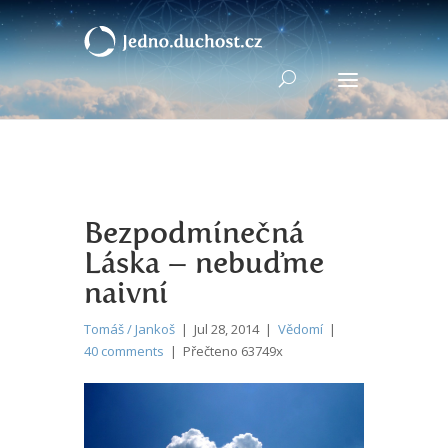
Bezpodmínečná
Láska – nebuďme
naivní
Tomáš / Jankoš
| Jul 28, 2014 |
Vědomí
|
40 comments
| Přečteno 63749x