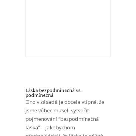
Láska bezpodmínečná vs.
podmínečná
Ono v zásadě je docela vtipné, že
jsme vůbec museli vytvořit
pojmenování “bezpodmínečná
láska” – jakobychom
předpokládali, že láska je běžně