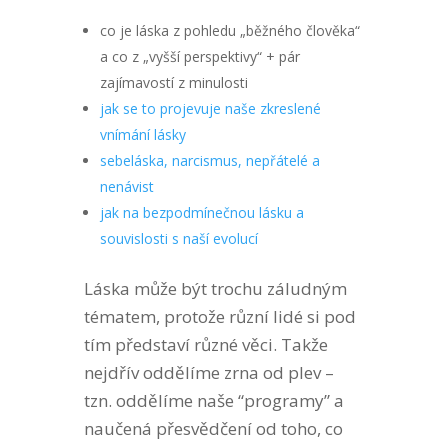
co je láska z pohledu „běžného člověka“
a co z „vyšší perspektivy“ + pár
zajímavostí z minulosti
jak se to projevuje naše zkreslené
vnímání lásky
sebeláska, narcismus, nepřátelé a
nenávist
jak na bezpodmínečnou lásku a
souvislosti s naší evolucí
Láska může být trochu záludným
tématem, protože různí lidé si pod
tím představí různé věci. Takže
nejdřív oddělíme zrna od plev –
tzn. oddělíme naše “programy” a
naučená přesvědčení od toho, co