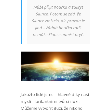
Může přijít bouřka a zakrýt
Slunce. Potom se zdá, že
Slunce zmizelo, ale pravda je
jiná – žádná bouřka totiž
nemůže Slunce odnést pryč.
Jakožto lidé jsme – hlavně díky naší
mysli – brilantními tvůrci iluzí.
Můžeme vytvořit iluzi, že nikoho