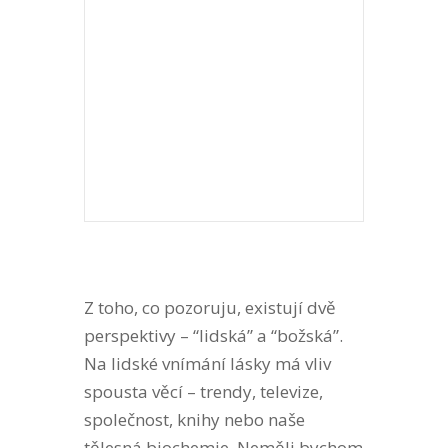
Z toho, co pozoruju, existují dvě
perspektivy – “lidská” a “božská”.
Na lidské vnímání lásky má vliv
spousta věcí – trendy, televize,
společnost, knihy nebo naše
tělesná biochemie. Neměli bychom