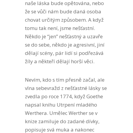
naše láska bude opětována, nebo
že se vůči nám bude daná osoba
chovat určitým způsobem. A když
tomu tak není, jsme nešťastní.
Někdo je “jen” nešťastný a uzavře
se do sebe, někdo je agresivní, jiní
dělají scény, pár lidí si podřezává
žíly a někteří dělají horší věci.
Nevím, kdo s tím přesně začal, ale
vlna sebevražd z nešťastné lásky se
zvedla po roce 1774, když Goethe
napsal knihu Utrpení mladého
Werthera. Umělec Werther se v
knize zamiluje do zadané dívky,
popisuje svá muka a nakonec