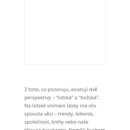
Z toho, co pozoruju, existují dvě
perspektivy – “lidská” a “božská”.
Na lidské vnímání lásky má vliv
spousta věcí – trendy, televize,
společnost, knihy nebo naše
tělesná biochemie. Neměli bychom