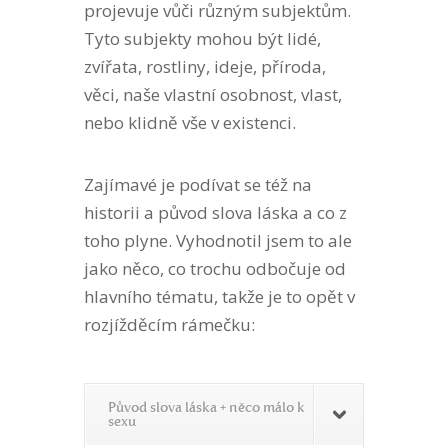
projevuje vůči různým subjektům.
Tyto subjekty mohou být lidé,
zvířata, rostliny, ideje, příroda,
věci, naše vlastní osobnost, vlast,
nebo klidně vše v existenci.
Zajímavé je podívat se též na
historii a původ slova láska a co z
toho plyne. Vyhodnotil jsem to ale
jako něco, co trochu odbočuje od
hlavního tématu, takže je to opět v
rozjížděcím rámečku:
Původ slova láska + něco málo k
sexu