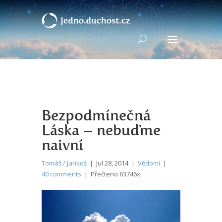
Bezpodmínečná
Láska – nebuďme
naivní
Tomáš / Jankoš
| Jul 28, 2014 |
Vědomí
|
40 comments
| Přečteno 63746x