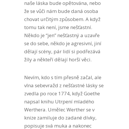
naše láska bude opětována, nebo
že se vůči nám bude daná osoba
chovat určitým způsobem. A když
tomu tak není, jsme nešťastní.
Někdo je “jen” nešťastný a uzavře
se do sebe, někdo je agresivní, jiní
dělají scény, pár lidí si podřezává
žíly a někteří dělají horší věci.
Nevím, kdo s tím přesně začal, ale
vlna sebevražd z nešťastné lásky se
zvedla po roce 1774, když Goethe
napsal knihu Utrpení mladého
Werthera. Umělec Werther se v
knize zamiluje do zadané dívky,
popisuje svá muka a nakonec