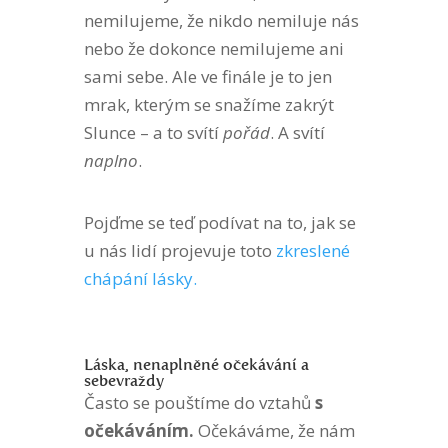
nemilujeme, že nikdo nemiluje nás
nebo že dokonce nemilujeme ani
sami sebe. Ale ve finále je to jen
mrak, kterým se snažíme zakrýt
Slunce – a to svítí
pořád
. A svítí
naplno
.
Pojďme se teď podívat na to, jak se
u nás lidí projevuje toto
zkreslené
chápání lásky.
Láska, nenaplněné očekávání a
sebevraždy
Často se pouštíme do vztahů
s
očekáváním.
Očekáváme, že nám