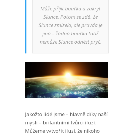
Může přijít bouřka a zakrýt
Slunce. Potom se zdá, že
Slunce zmizelo, ale pravda je
jiná – žádná bouřka totiž
nemůže Slunce odnést pryč.
Jakožto lidé jsme – hlavně díky naší
mysli – brilantními tvůrci iluzí.
Můžeme vytvořit iluzi, že nikoho