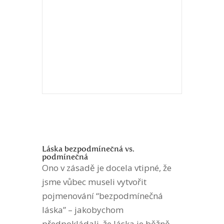
Láska bezpodmínečná vs.
podmínečná
Ono v zásadě je docela vtipné, že
jsme vůbec museli vytvořit
pojmenování “bezpodmínečná
láska” – jakobychom
předpokládali, že láska je běžně