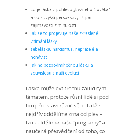
co je láska z pohledu „běžného člověka“
a co z „vyšší perspektivy“ + pár
zajímavostí z minulosti
jak se to projevuje naše zkreslené
vnímání lásky
sebeláska, narcismus, nepřátelé a
nenávist
jak na bezpodmínečnou lásku a
souvislosti s naší evolucí
Láska může být trochu záludným
tématem, protože různí lidé si pod
tím představí různé věci. Takže
nejdřív oddělíme zrna od plev –
tzn. oddělíme naše “programy” a
naučená přesvědčení od toho, co