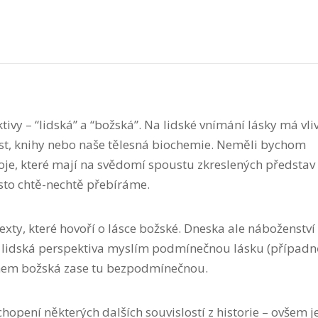
tivy – “lidská” a “božská”. Na lidské vnímání lásky má vli
nost, knihy nebo naše tělesná biochemie. Neměli bychom
voje, které mají na svědomí spoustu zkreslených představ
sto chtě-nechtě přebíráme.
texty, které hovoří o lásce božské. Dneska ale náboženství
m lidská perspektiva myslím podmínečnou lásku (případn
mem božská zase tu bezpodmínečnou.
hopení některých dalších souvislostí z historie – ovšem je