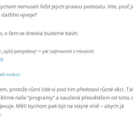
chom nemuseli řešit jejich pravou podstatu. Víte, proč j
dalšího vývoje?
o, o čem se dneska budeme bavit:
 „vyšší perspektivy“ + pár zajímavostí z minulosti
ky
aší evolucí
, protože různí lidé si pod tím představí různé věci. Ta
ddělíme naše “programy” a naučená přesvědčení od toho, 
ojevuje. Měli bychom pak být na stejné vlně – abych já
.