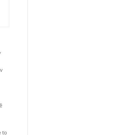
v
 v
ě
 to