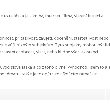
to ta láska je – knihy, internet, filmy, vlastní intuici a
onnost, přitažlivost, zaujetí, docenění, starostlivost nebo
evuje vůči různým subjektům. Tyto subjekty mohou být lid
še vlastní osobnost, vlast, nebo klidně vše v existenci.
původ slova láska a co z toho plyne. Vyhodnotil jsem to al
ho tématu, takže je to opět v rozjížděcím rámečku: