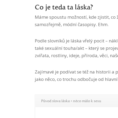
Co je teda ta láska?
Máme spoustu možností, kde zjistit, co že 
samozřejmě, módní časopisy. Ehm.
Podle slovníků je láska vřelý pocit – nákl
také sexuální touha/akt – který se proj
zvířata, rostliny, ideje, příroda, věci, na
Zajímavé je podívat se též na historii a 
jako něco, co trochu odbočuje od hlavní
Původ slova láska + něco málo k sexu