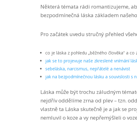
Některá témata rádi romantizujeme, aby
bezpodmínečná láska základem našeho 
Pro začátek uvedu stručný přehled všeh
co je láska z pohledu „běžného člověka“ a co z
jak se to projevuje naše zkreslené vnímání lás
sebeláska, narcismus, nepřátelé a nenávist
jak na bezpodmínečnou lásku a souvislosti s n
Láska může být trochu záludným tématem
nejdřív oddělíme zrna od plev – tzn. o
vlastně ta Láska skutečně je a jak se pr
nemluvil o koze a vy nepřemýšleli o voze