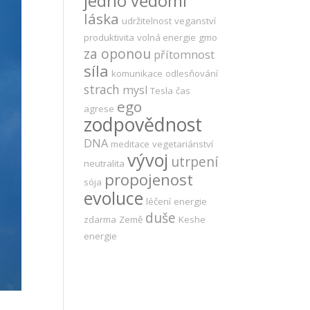
jedno vědomí
láska
udržitelnost
veganství
produktivita
volná energie
gmo
za oponou
přítomnost
síla
komunikace
odlesňování
strach
mysl
Tesla
čas
ego
agrese
zodpovědnost
DNA
meditace
vegetariánství
vývoj
utrpení
neutralita
propojenost
sója
evoluce
léčení
energie
duše
zdarma
Země
Keshe
energie