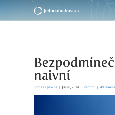
Bezpodmíneč
naivní
Tomáš / Jankoš
| Jul 28, 2014 |
Vědomí
|
40 comm