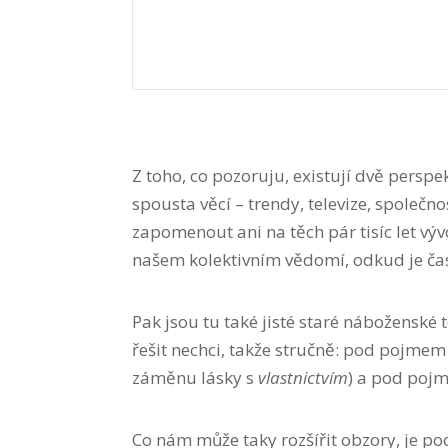
Z toho, co pozoruju, existují dvě perspek
spousta věcí – trendy, televize, společ
zapomenout ani na těch pár tisíc let vý
našem kolektivním vědomí, odkud je ča
Pak jsou tu také jisté staré náboženské 
řešit nechci, takže stručně: pod pojme
záměnu lásky s
vlastnictvím
) a pod poj
Co nám může taky rozšířit obzory, je poc