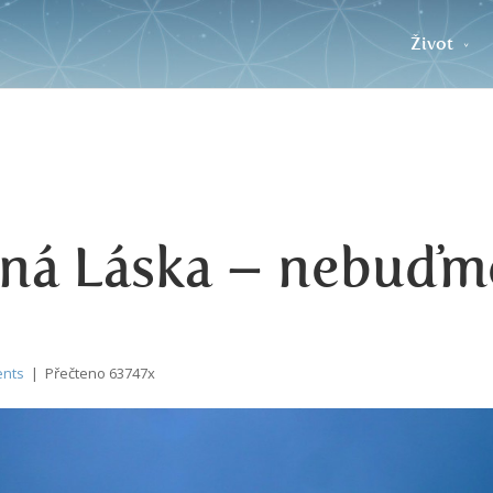
Život
ná Láska – nebuďm
ents
| Přečteno 63747x