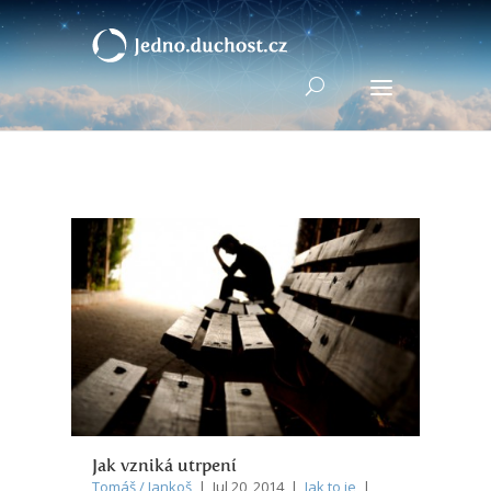
Jak vzniká utrpení
Tomáš / Jankoš
| Jul 20, 2014 |
Jak to je
|