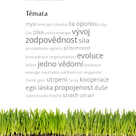
Témata
za oponou
mysl
energie zdarma
sója
vývoj
DNA
čas
volná energie
zodpovědnost
síla
přítomnost
produktivita
agrese
evoluce
komunikace
vegetariánství
jedno vědomí
léčení
meditace
energie
neutralita
udržitelnost
veganství
utrpení
kooperace
Země
gmo
Tesla
propojenost
ego
láska
duše
strach
zdraví
odlesňování
Keshe