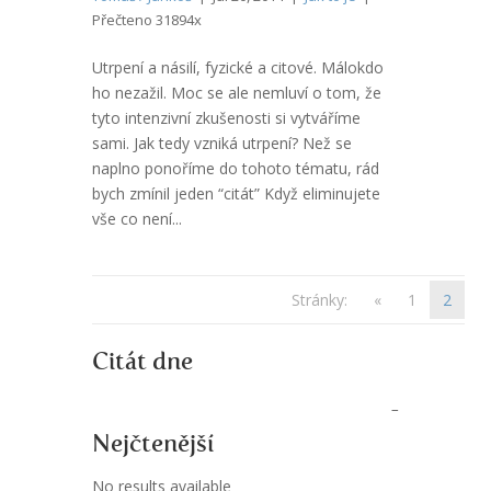
Přečteno 31894x
Utrpení a násilí, fyzické a citové. Málokdo
ho nezažil. Moc se ale nemluví o tom, že
tyto intenzivní zkušenosti si vytváříme
sami. Jak tedy vzniká utrpení? Než se
naplno ponoříme do tohoto tématu, rád
bych zmínil jeden “citát” Když eliminujete
vše co není...
Stránky:
«
1
2
Citát dne
Nejčtenější
No results available