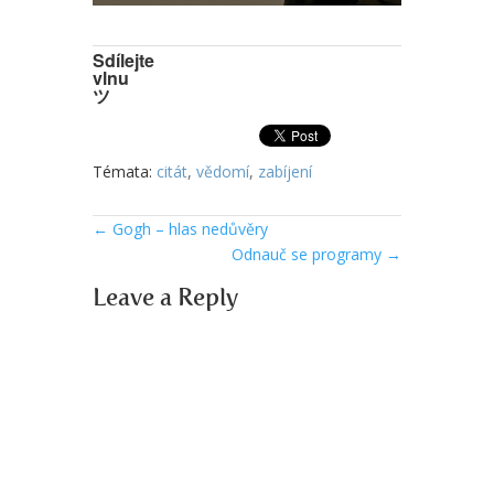
Sdílejte
vlnu
ツ
Témata:
citát
,
vědomí
,
zabíjení
←
Gogh – hlas nedůvěry
Odnauč se programy
→
Leave a Reply