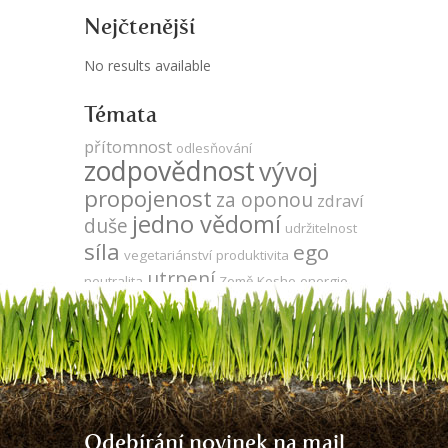
Nejčtenější
No results available
Témata
přítomnost
odlesňování
zodpovědnost
vývoj
propojenost
za oponou
zdraví
jedno vědomí
duše
udržitelnost
síla
ego
vegetariánství
produktivita
utrpení
neutralita
Země
Keshe
energie
kooperace
DNA
zdarma
meditace
čas
strach
energie
gmo
komunikace
veganství
evoluce
mysl
sója
agrese
volná
láska
energie
Tesla
léčení
Odebírání novinek na mail