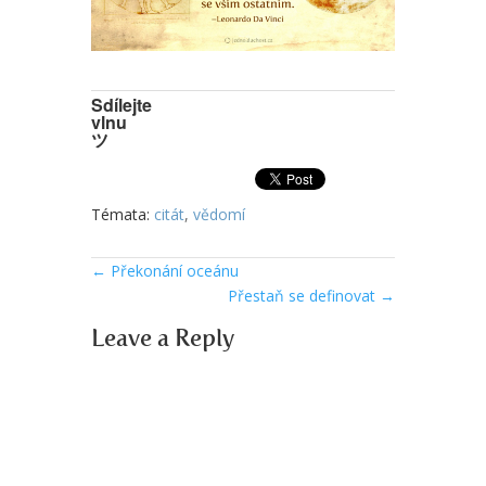
Sdílejte
vlnu
ツ
Témata:
citát
,
vědomí
←
Překonání oceánu
Přestaň se definovat
→
Leave a Reply