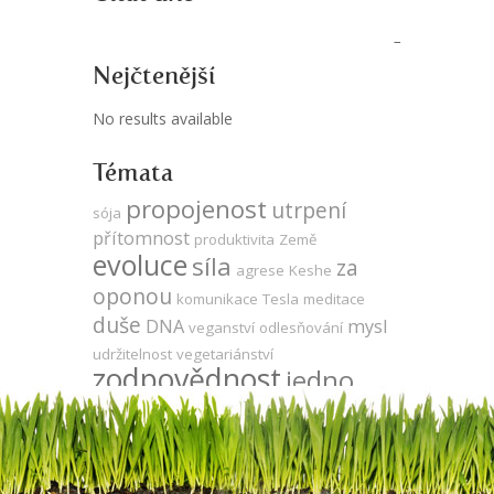
Nejčtenější
No results available
Témata
propojenost
utrpení
sója
přítomnost
produktivita
Země
evoluce
síla
za
agrese
Keshe
oponou
komunikace
Tesla
meditace
duše
DNA
mysl
veganství
odlesňování
udržitelnost
vegetariánství
zodpovědnost
jedno
vědomí
energie zdarma
energie
láska
strach
zdraví
léčení
gmo
čas
vývoj
ego
neutralita
volná energie