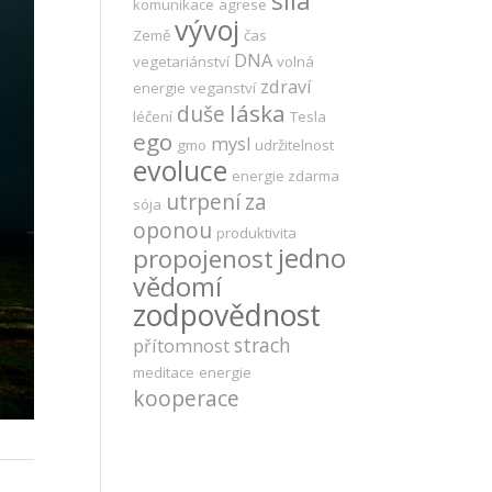
síla
komunikace
agrese
vývoj
Země
čas
DNA
vegetariánství
volná
zdraví
energie
veganství
láska
duše
léčení
Tesla
ego
mysl
gmo
udržitelnost
evoluce
energie zdarma
utrpení
za
sója
oponou
produktivita
jedno
propojenost
vědomí
zodpovědnost
strach
přítomnost
meditace
energie
kooperace