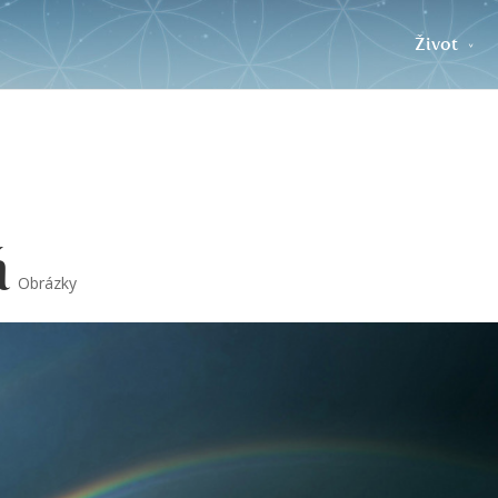
Život
ň
Obrázky