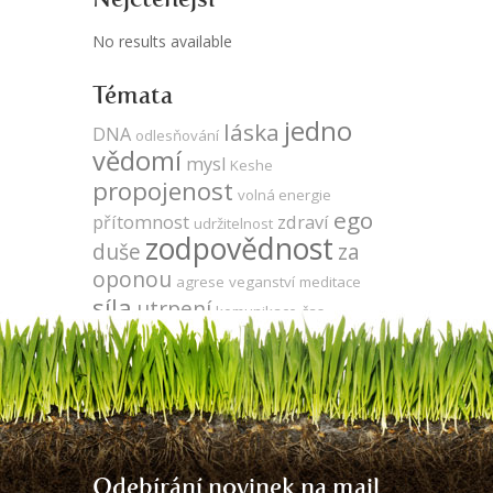
No results available
Témata
jedno
láska
DNA
odlesňování
vědomí
mysl
Keshe
propojenost
volná energie
ego
přítomnost
zdraví
udržitelnost
zodpovědnost
duše
za
oponou
agrese
veganství
meditace
síla
utrpení
komunikace
čas
kooperace
produktivita
léčení
strach
vegetariánství
neutralita
Tesla
vývoj
evoluce
sója
gmo
energie
zdarma
Země
energie
Odebírání novinek na mail