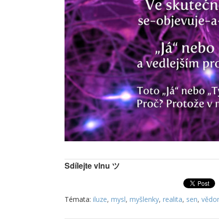
Sdílejte vlnu ツ
Témata:
iluze
,
mysl
,
myšlenky
,
realita
,
sen
,
vědo