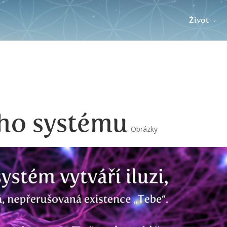
Život
ého systému
Obrázky