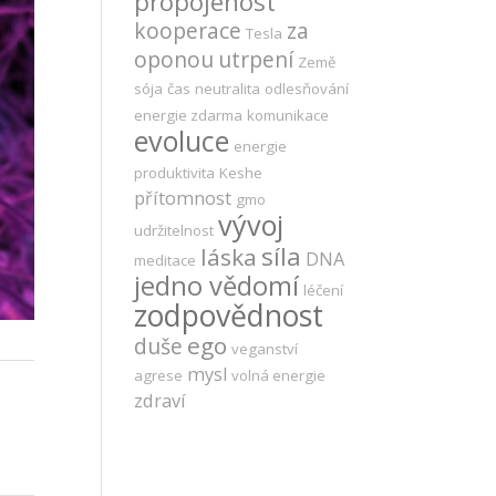
propojenost
kooperace
za
Tesla
oponou
utrpení
Země
sója
čas
neutralita
odlesňování
energie zdarma
komunikace
evoluce
energie
produktivita
Keshe
přítomnost
gmo
vývoj
udržitelnost
síla
láska
DNA
meditace
jedno vědomí
léčení
zodpovědnost
ego
duše
veganství
mysl
agrese
volná energie
zdraví