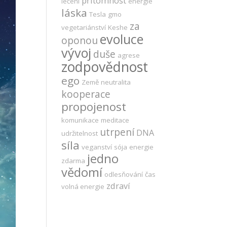
přítomnost
léčení
energie
láska
Tesla
gmo
za
vegetariánství
Keshe
evoluce
oponou
vývoj
duše
agrese
zodpovědnost
ego
Země
neutralita
kooperace
propojenost
komunikace
meditace
utrpení
DNA
udržitelnost
síla
veganství
sója
energie
jedno
zdarma
vědomí
odlesňování
čas
zdraví
volná energie