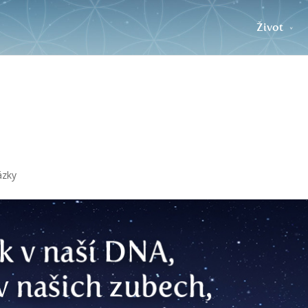
Život
ázky