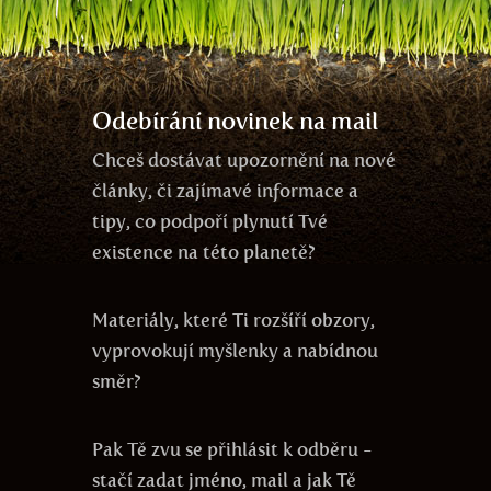
meditace
čas
propojenost
DNA
sója
veganství
jedno vědomí
láska
energie
Odebírání novinek na mail
Chceš dostávat upozornění na nové
články, či zajímavé informace a
tipy, co podpoří plynutí Tvé
existence na této planetě?
Materiály, které Ti rozšíří obzory,
vyprovokují myšlenky a nabídnou
směr?
Pak Tě zvu se přihlásit k odběru -
stačí zadat jméno, mail a jak Tě