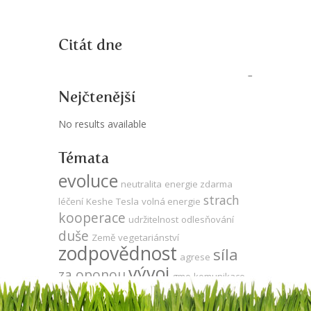
Citát dne
Nejčtenější
No results available
Témata
evoluce
neutralita
energie zdarma
strach
léčení
Keshe
Tesla
volná energie
kooperace
udržitelnost
odlesňování
duše
Země
vegetariánství
zodpovědnost
síla
agrese
vývoj
za oponou
gmo
komunikace
ego
utrpení
přítomnost
produktivita
zdraví
mysl