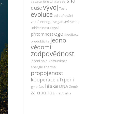
síla
vegetariánství
agrese
vývoj
duše
Tesla
evoluce
odlesňování
volná energie
veganství
Keshe
mysl
udržitelnost
ego
přítomnost
meditace
jedno
produktivita
vědomí
zodpovědnost
léčení
sója
komunikace
energie zdarma
propojenost
kooperace
utrpení
láska
DNA
gmo
čas
Země
za oponou
neutralita