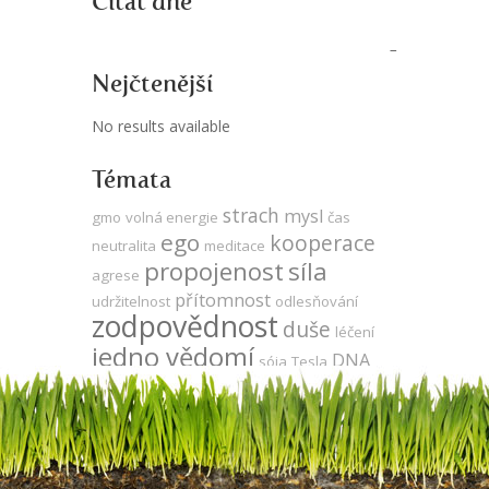
Citát dne
Nejčtenější
No results available
Témata
strach
mysl
gmo
volná energie
čas
ego
kooperace
neutralita
meditace
propojenost
síla
agrese
přítomnost
udržitelnost
odlesňování
zodpovědnost
duše
léčení
jedno vědomí
DNA
sója
Tesla
za oponou
Keshe
energie zdarma
vývoj
zdraví
produktivita
vegetariánství
láska
utrpení
veganství
Země
evoluce
komunikace
energie