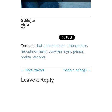
Sdílejte
vlnu
ツ
Témata:
citát
,
jednoduchost
,
manipulace
,
nebuď normální
,
ovládání mysli
,
peníze
,
realita
,
vědomí
←
Krysí závod
Yoda o energii
→
Leave a Reply