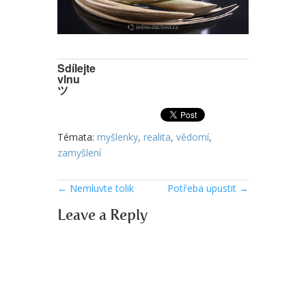
Sdílejte
vlnu
ツ
Témata:
myšlenky
,
realita
,
vědomí
,
zamyšlení
←
Nemluvte tolik
Potřeba upustit
→
Leave a Reply