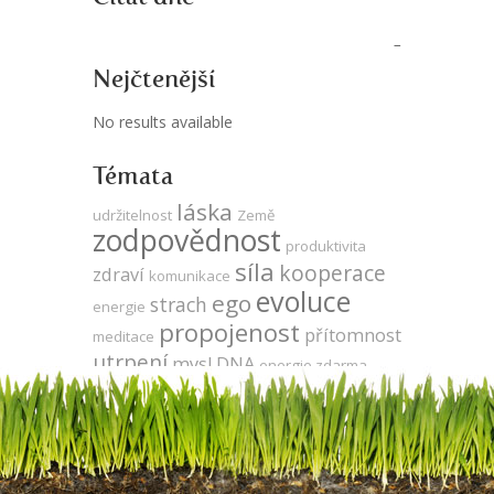
Nejčtenější
No results available
Témata
láska
udržitelnost
Země
zodpovědnost
produktivita
síla
kooperace
zdraví
komunikace
evoluce
ego
strach
energie
propojenost
přítomnost
meditace
utrpení
mysl
DNA
energie zdarma
jedno vědomí
volná energie
vegetariánství
léčení
neutralita
Keshe
vývoj
veganství
čas
odlesňování
agrese
za oponou
duše
sója
Tesla
gmo