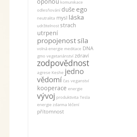
oponou
komunikace
ego
duše
odlesňování
láska
mysl
neutralita
strach
udržitelnost
utrpení
propojenost
síla
DNA
volná energie
meditace
zdraví
gmo
vegetariánství
zodpovědnost
jedno
agrese
Keshe
vědomí
čas
veganství
kooperace
energie
vývoj
produktivita
Tesla
energie zdarma
léčení
přítomnost