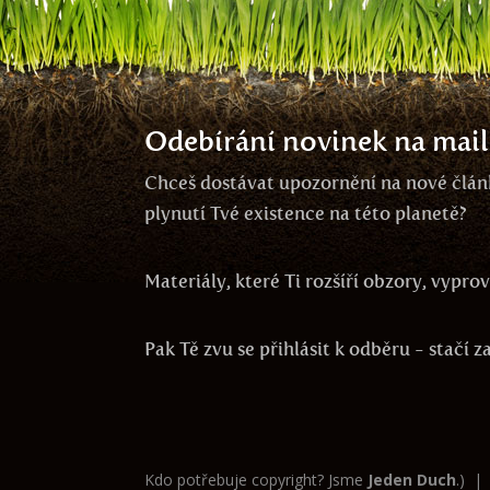
Odebírání novinek na mail
Chceš dostávat upozornění na nové článk
plynutí Tvé existence na této planetě?
Materiály, které Ti rozšíří obzory, vypr
Pak Tě zvu se přihlásit k odběru - stačí 
Kdo potřebuje copyright? Jsme
Jeden Duch
.) |