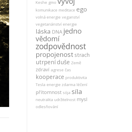
vývoj
Keshe
gmo
ego
komunikace
meditace
volná energie
veganství
vegetariánství
energie
jedno
láska
DNA
vědomí
zodpovědnost
propojenost
strach
utrpení
duše
Země
zdraví
agrese
čas
kooperace
produktivita
Tesla
energie zdarma
léčení
síla
přítomnost
sója
mysl
neutralita
udržitelnost
odlesňování