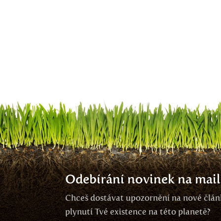
Odebírání novinek na mail
Chceš dostávat upozornění na nové článk
plynutí Tvé existence na této planetě?