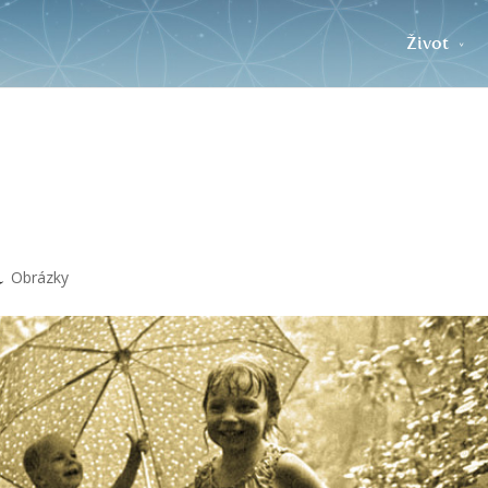
Život
i
Obrázky