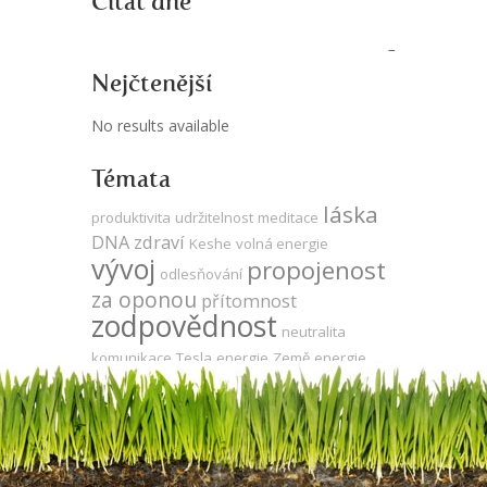
Citát dne
Nejčtenější
No results available
Témata
láska
produktivita
udržitelnost
meditace
DNA
zdraví
Keshe
volná energie
vývoj
propojenost
odlesňování
za oponou
přítomnost
zodpovědnost
neutralita
komunikace
Tesla
energie
Země
energie
evoluce
síla
zdarma
agrese
gmo
kooperace
sója
léčení
veganství
čas
jedno
ego
utrpení
strach
mysl
vědomí
duše
vegetariánství