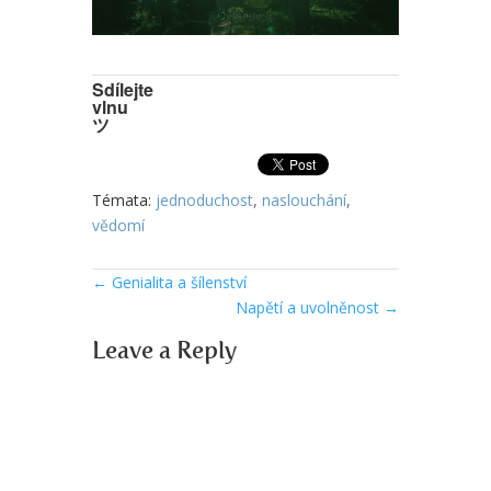
Sdílejte
vlnu
ツ
Témata:
jednoduchost
,
naslouchání
,
vědomí
←
Genialita a šílenství
Napětí a uvolněnost
→
Leave a Reply