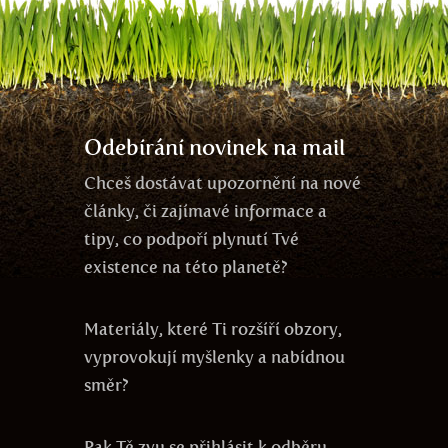
jedno
propojenost
vědomí
volná energie
udržitelnost
zodpovědnost
vegetariánství
agrese
sója
Odebírání novinek na mail
Chceš dostávat upozornění na nové
články, či zajímavé informace a
tipy, co podpoří plynutí Tvé
existence na této planetě?
Materiály, které Ti rozšíří obzory,
vyprovokují myšlenky a nabídnou
směr?
Pak Tě zvu se přihlásit k odběru -