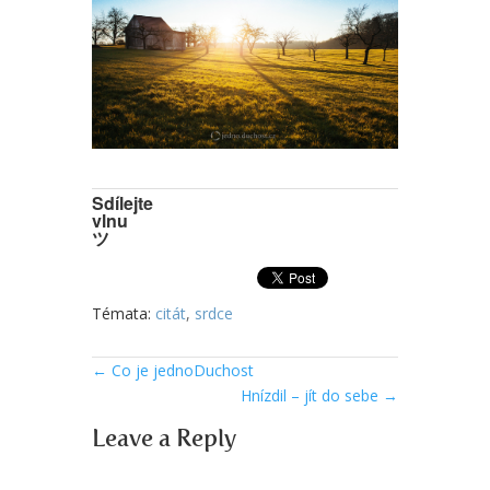
Sdílejte
vlnu
ツ
Témata:
citát
,
srdce
←
Co je jednoDuchost
Hnízdil – jít do sebe
→
Leave a Reply