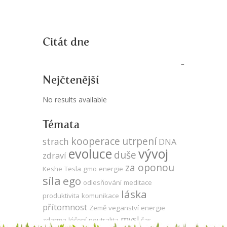
Citát dne
Nejčtenější
No results available
Témata
kooperace
utrpení
strach
DNA
evoluce
vývoj
duše
zdraví
za oponou
Keshe
Tesla
gmo
energie
síla
ego
odlesňování
meditace
láska
produktivita
komunikace
přítomnost
Země
veganství
energie
mysl
zdarma
léčení
neutralita
čas