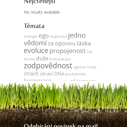
Nejčtenější
No results available
Témata
jedno
ego
energie
veganství
vědomí
láska
za oponou
evoluce
propojenost
čas
duše
Keshe
komunikace
zodpovědnost
agrese
Tesla
strach
zdraví
DNA
produktivita
kooperace
přítomnost
neutralita
síla
utrpení
sója
udržitelnost
léčení
vývoj
Země
volná energie
vegetariánství
gmo
odlesňování
energie zdarma
meditace
mysl
Odebírání novinek na mail