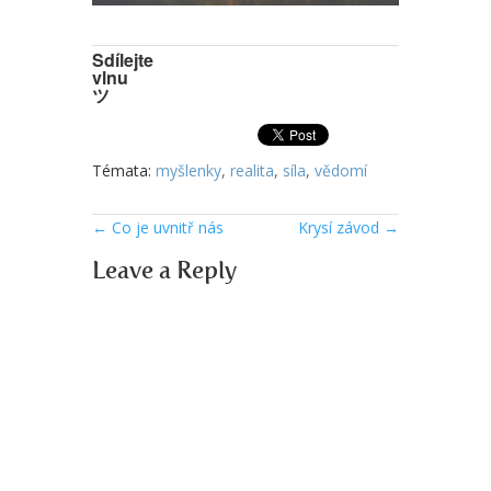
Sdílejte
vlnu
ツ
Témata:
myšlenky
,
realita
,
síla
,
vědomí
←
Co je uvnitř nás
Krysí závod
→
Leave a Reply