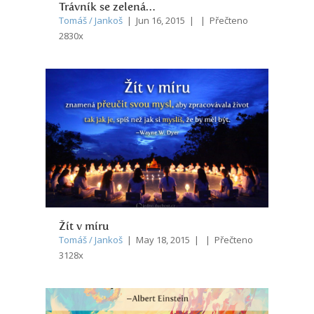
Trávník se zelená…
Tomáš / Jankoš
| Jun 16, 2015 | | Přečteno
2830x
Žít v míru
Tomáš / Jankoš
| May 18, 2015 | | Přečteno
3128x