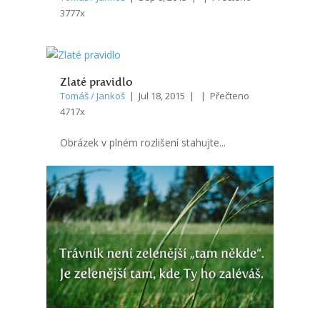
3777x
Zlaté pravidlo
Tomáš / Jankoš
| Jul 18, 2015 | | Přečteno
4717x
Obrázek v plném rozlišení stahujte...