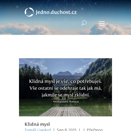
Klidná mysl
Tomáš / Jankoš
| Sep 8, 2015 | | Přečteno