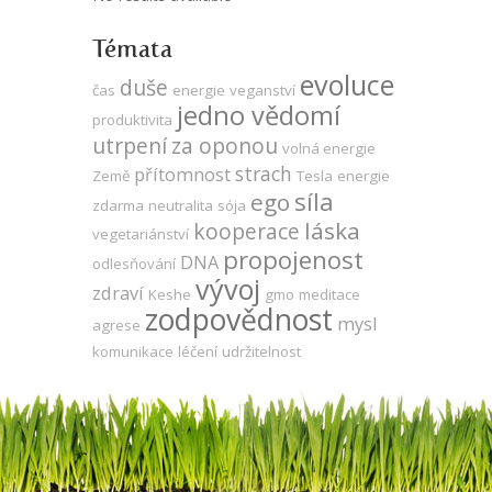
Témata
evoluce
duše
čas
energie
veganství
jedno vědomí
produktivita
utrpení
za oponou
volná energie
strach
přítomnost
Země
Tesla
energie
síla
ego
zdarma
neutralita
sója
láska
kooperace
vegetariánství
propojenost
DNA
odlesňování
vývoj
zdraví
Keshe
gmo
meditace
zodpovědnost
mysl
agrese
komunikace
léčení
udržitelnost