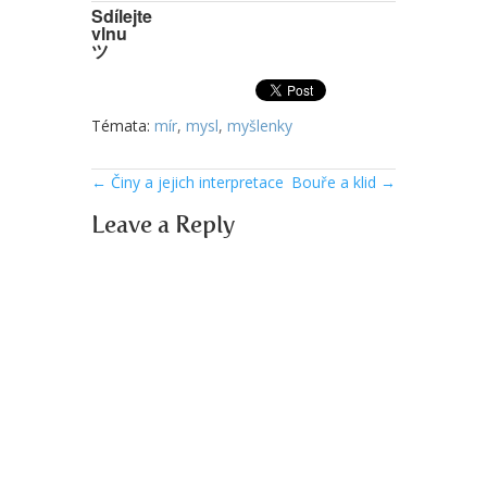
Sdílejte
vlnu
ツ
Témata:
mír
,
mysl
,
myšlenky
←
Činy a jejich interpretace
Bouře a klid
→
Leave a Reply