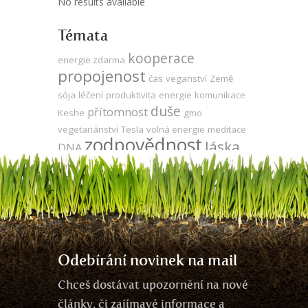
No results available
Témata
kooperace
energie zdarma
propojenost
čas
veganství
Země
sója
léčení
produktivita
energie
komunikace
duše
přítomnost
Keshe
gmo
vegetariánství
Tesla
volná energie
meditace
zodpovědnost
láska
DNA
evoluce
vývoj
mysl
udržitelnost
za oponou
utrpení
strach
jedno vědomí
agrese
odlesňování
síla
ego
zdraví
neutralita
Odebírání novinek na mail
Chceš dostávat upozornění na nové
články, či zajímavé informace a