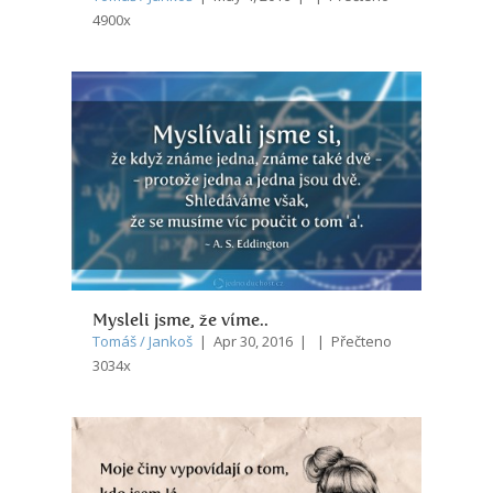
4900x
Mysleli jsme, že víme..
Tomáš / Jankoš
| Apr 30, 2016 | | Přečteno
3034x