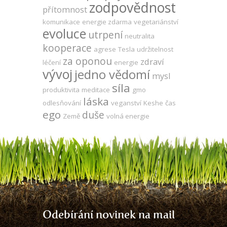
zodpovědnost
přítomnost
komunikace
energie zdarma
vegetariánství
evoluce
utrpení
neutralita
kooperace
agrese
Tesla
udržitelnost
za oponou
zdraví
léčení
energie
vývoj
jedno vědomí
mysl
síla
produktivita
meditace
gmo
láska
odlesňování
veganství
Keshe
čas
ego
duše
Země
volná energie
Odebírání novinek na mail