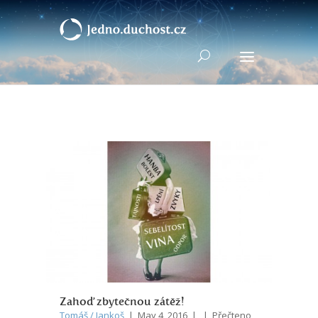
Zahoď zbytečnou zátěž!
Tomáš / Jankoš
| May 4, 2016 | | Přečteno