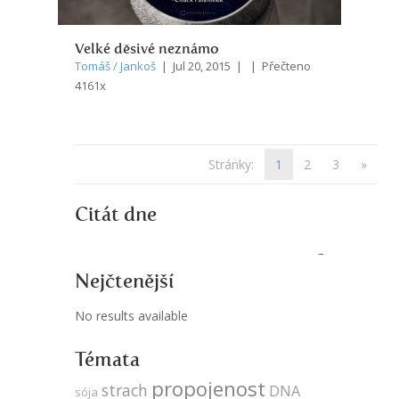
Velké děsivé neznámo
Tomáš / Jankoš
| Jul 20, 2015 | | Přečteno
4161x
Stránky:
1
2
3
»
Citát dne
Nejčtenější
No results available
Témata
propojenost
strach
DNA
sója