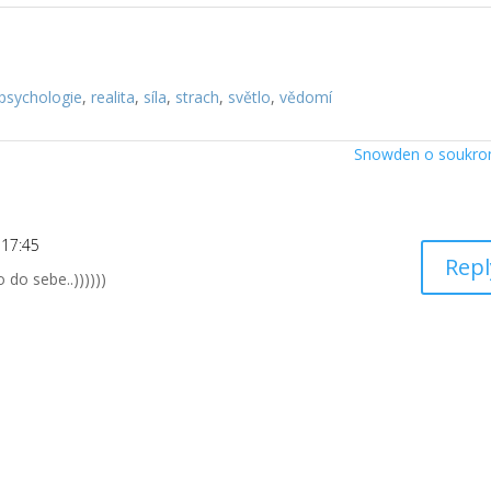
psychologie
,
realita
,
síla
,
strach
,
světlo
,
vědomí
Snowden o soukr
 17:45
Repl
 do sebe..))))))