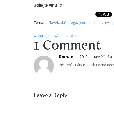
Sdílejte vlnu ツ
Témata:
člověk
,
duše
,
ego
,
jednoduchost
,
mysl
,
←
Žena, posvátné stvoření
1 Comment
Roman
on 29. February 2016 at
Nĕkteré citáty majī skutečnĕ nĕco
Leave a Reply