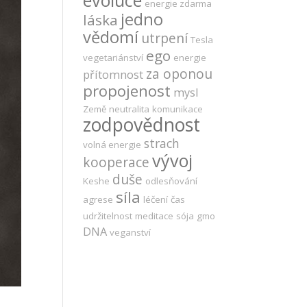
evoluce
energie zdarma
jedno
láska
vědomí
utrpení
Tesla
ego
vegetariánství
energie
za oponou
přítomnost
propojenost
mysl
Země
neutralita
komunikace
zodpovědnost
strach
volná energie
vývoj
kooperace
duše
Keshe
odlesňování
síla
agrese
léčení
čas
udržitelnost
meditace
sója
gmo
DNA
veganství