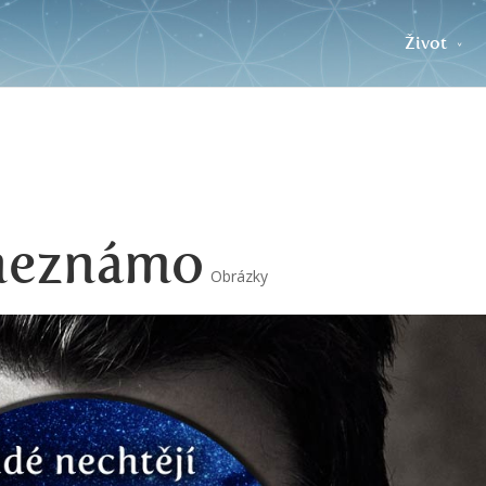
Život
 neznámo
Obrázky