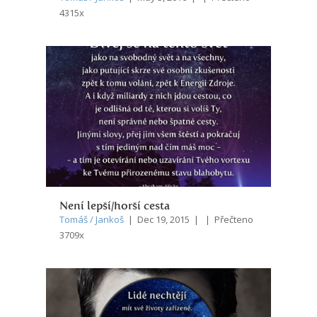
4315x
Není lepší/horší cesta
Tomáš / Jankoš
| Dec 19, 2015 | | Přečteno
3709x