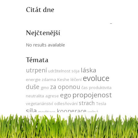
Citát dne
Nejčtenější
No results available
Témata
láska
utrpení
udržitelnost
sója
evoluce
energie zdarma
Keshe
léčení
duše
za oponou
gmo
čas
produktivita
propojenost
ego
neutralita
agrese
strach
vegetariánství
odlesňování
Tesla
síla
kooperace
meditace
volná
vývoj
energie
energie
veganství
jedno vědomí
přítomnost
DNA
zdraví
mysl
komunikace
Země