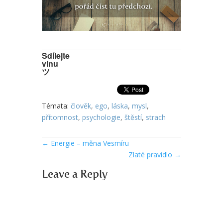
Sdílejte
vlnu
ツ
Témata:
člověk
,
ego
,
láska
,
mysl
,
přítomnost
,
psychologie
,
štěstí
,
strach
←
Energie – měna Vesmíru
Zlaté pravidlo
→
Leave a Reply