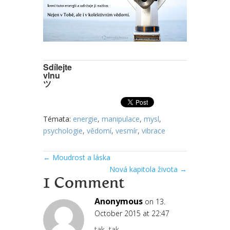
Sdílejte
vlnu
ツ
Témata:
energie
,
manipulace
,
mysl
,
psychologie
,
vědomí
,
vesmír
,
vibrace
←
Moudrost a láska
Nová kapitola života
→
1 Comment
Anonymous
on 13.
October 2015 at 22:47
tak, tak..