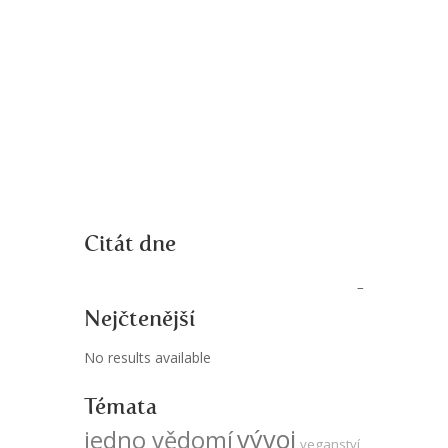
Citát dne
Nejčtenější
No results available
Témata
vývoj
jedno vědomí
veganství