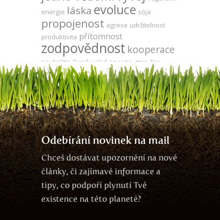
evoluce
láska
energie
sója
propojenost
agrese
udržitelnost
přítomnost
produktivita
zodpovědnost
kooperace
neutralita
Země
volná energie
gmo
čas
síla
duše
strach
zdraví
mysl
Keshe
energie zdarma
vegetariánství
odlesňování
utrpení
za
DNA
komunikace
léčení
ego
oponou
Tesla
meditace
Odebírání novinek na mail
Chceš dostávat upozornění na nové
články, či zajímavé informace a
tipy, co podpoří plynutí Tvé
existence na této planetě?