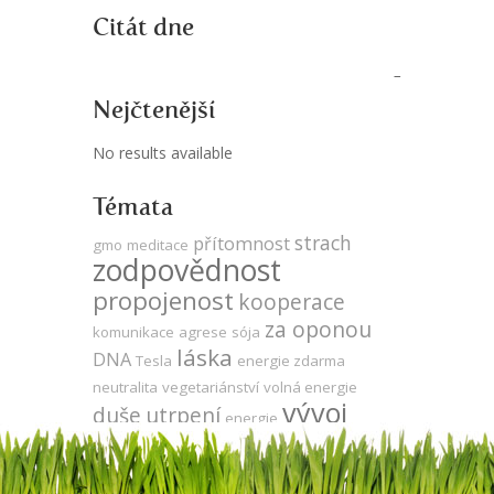
Citát dne
Nejčtenější
No results available
Témata
strach
přítomnost
gmo
meditace
zodpovědnost
propojenost
kooperace
za oponou
komunikace
agrese
sója
láska
DNA
Tesla
energie zdarma
neutralita
vegetariánství
volná energie
vývoj
duše
utrpení
energie
evoluce
udržitelnost
produktivita
ego
mysl
veganství
čas
léčení
Země