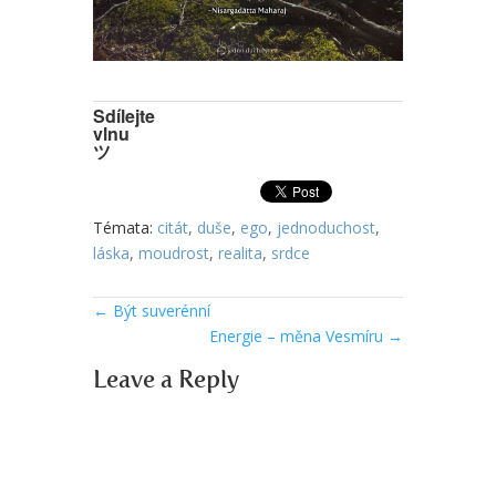
Sdílejte
vlnu
ツ
Témata:
citát
,
duše
,
ego
,
jednoduchost
,
láska
,
moudrost
,
realita
,
srdce
←
Být suverénní
Energie – měna Vesmíru
→
Leave a Reply