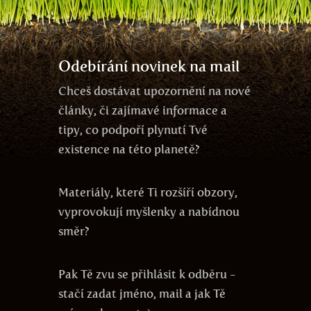
jedno vědomí
zdraví
odlesňování
síla
Keshe
Odebírání novinek na mail
Chceš dostávat upozornění na nové
články, či zajímavé informace a
tipy, co podpoří plynutí Tvé
existence na této planetě?
Materiály, které Ti rozšíří obzory,
vyprovokují myšlenky a nabídnou
směr?
Pak Tě zvu se přihlásit k odběru -
stačí zadat jméno, mail a jak Tě