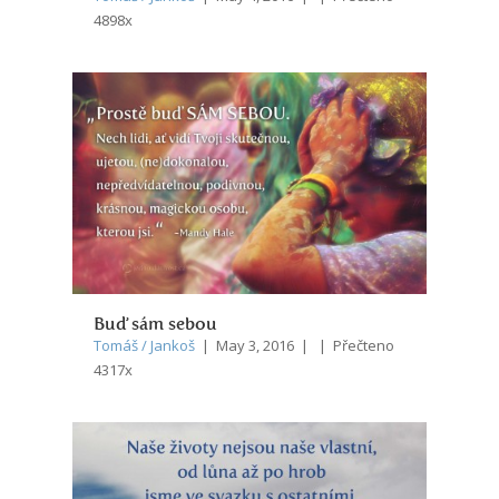
4898x
Buď sám sebou
Tomáš / Jankoš
| May 3, 2016 | | Přečteno
4317x