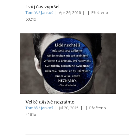
Tvůj čas vypršel
Tomáš / Jankoš
| Apr 26, 2016 | | Přečteno
6021x
Velké děsivé neznámo
Tomáš / Jankoš
| Jul 20, 2015 | | Přečteno
4161x