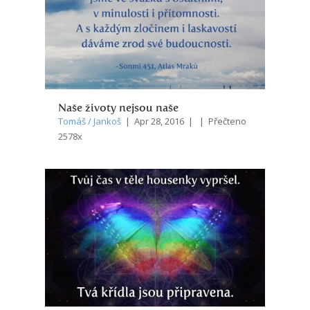
Naše životy nejsou naše
Tomáš / Jankoš
| Apr 28, 2016 | | Přečteno
2578x