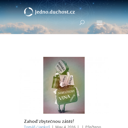
Zahoď zbytečnou zátěž!
Tomáš / Jankoš
| May 4, 2016 | | Přečteno