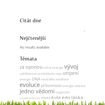
Citát dne
Nejčtenější
No results available
Témata
vývoj
za oponou
volná energie
utrpení
udržitelnost
produktivita
sója
DNA
energie
neutralita
meditace
evoluce
přítomnost
energie zdarma
jedno vědomí
veganství
ego
láska
duše
mysl
vegetariánství
síla
komunikace
Keshe
odlesňování