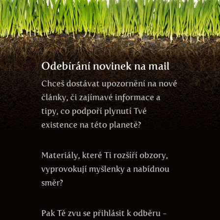
propojenost
strach
zdraví
zodpovědnost
gmo
léčení
čas
kooperace
agrese
Tesla
Země
Odebírání novinek na mail
Chceš dostávat upozornění na nové
články, či zajímavé informace a
tipy, co podpoří plynutí Tvé
existence na této planetě?
Materiály, které Ti rozšíří obzory,
vyprovokují myšlenky a nabídnou
směr?
Pak Tě zvu se přihlásit k odběru -