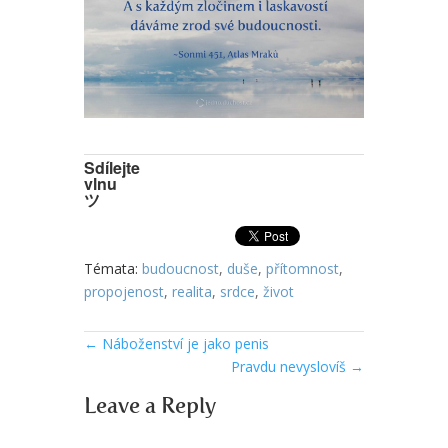
Sdílejte
vlnu
ツ
Témata:
budoucnost
,
duše
,
přítomnost
,
propojenost
,
realita
,
srdce
,
život
←
Náboženství je jako penis
Pravdu nevyslovíš
→
Leave a Reply