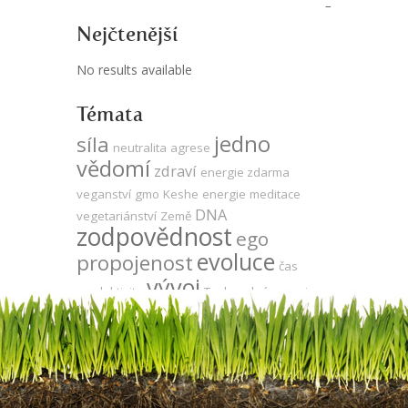
Nejčtenější
No results available
Témata
jedno
síla
neutralita
agrese
vědomí
zdraví
energie zdarma
veganství
gmo
Keshe
energie
meditace
DNA
vegetariánství
Země
zodpovědnost
ego
evoluce
propojenost
čas
vývoj
produktivita
Tesla
volná energie
láska
za oponou
odlesňování
léčení
utrpení
kooperace
udržitelnost
duše
přítomnost
sója
komunikace
strach
mysl