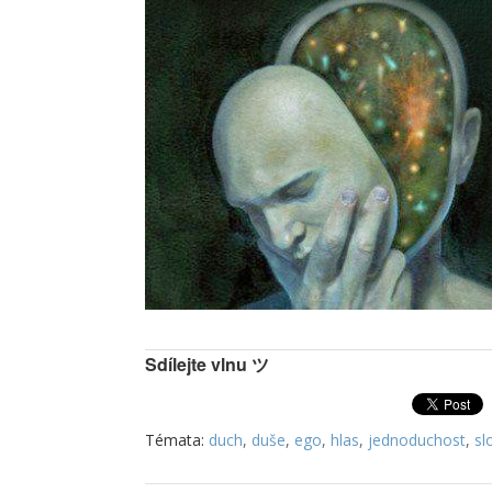
Sdílejte vlnu ツ
Témata:
duch
,
duše
,
ego
,
hlas
,
jednoduchost
,
sl