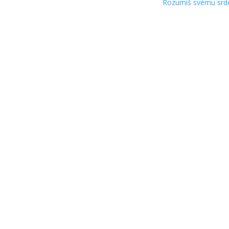
Rozumíš svému srd