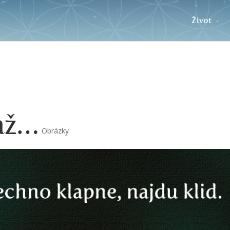
Život
 až…
Obrázky