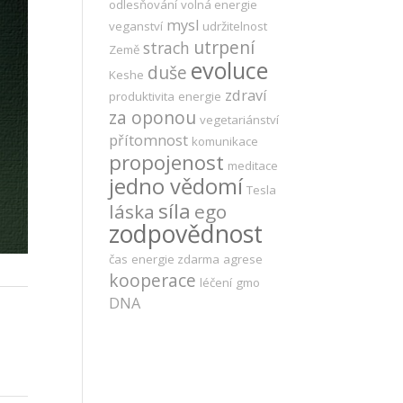
odlesňování
volná energie
mysl
veganství
udržitelnost
utrpení
strach
Země
evoluce
duše
Keshe
zdraví
produktivita
energie
za oponou
vegetariánství
přítomnost
komunikace
propojenost
meditace
jedno vědomí
Tesla
síla
láska
ego
zodpovědnost
čas
energie zdarma
agrese
kooperace
léčení
gmo
DNA