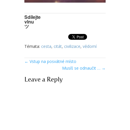
Sdílejte
vlnu
ツ
Témata:
cesta
,
citát
,
civilizace
,
vědomí
←
Vstup na posvátné místo
Musíš se odnaučit …
→
Leave a Reply