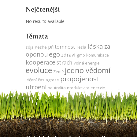
Nejčtenější
No results available
Témata
láska
za
přítomnost
sója
Keshe
Tesla
ego
oponou
zdraví
gmo
komunikace
kooperace
strach
volná energie
evoluce
jedno vědomí
Země
propojenost
léčení
čas
agrese
utrpení
neutralita
produktivita
energie
vývoj
udržitelnost
meditace
veganství
duše
DNA
vegetariánství
odlesňování
zodpovědnost
mysl
energie
síla
zdarma