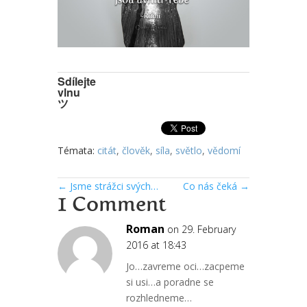
Sdílejte
vlnu
ツ
Témata:
citát
,
člověk
,
síla
,
světlo
,
vědomí
←
Jsme strážci svých…
Co nás čeká
→
1 Comment
Roman
on 29. February
2016 at 18:43
Jo…zavreme oci…zacpeme
si usi…a poradne se
rozhledneme…