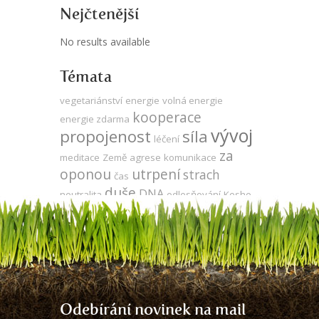
Nejčtenější
No results available
Témata
vegetariánství
energie
volná energie
kooperace
energie zdarma
vývoj
propojenost
síla
léčení
za
meditace
Země
agrese
komunikace
oponou
utrpení
strach
čas
duše
DNA
neutralita
odlesňování
Keshe
láska
Tesla
gmo
veganství
udržitelnost
ego
přítomnost
mysl
produktivita
sója
jedno vědomí
zdraví
zodpovědnost
evoluce
Odebírání novinek na mail