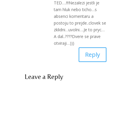
TED….!!!Nezalezi jestli je
tam hluk nebo ticho…s
absenci komentaru a
postoju to prejde..clovek se
zklidni…uvolni….Je to pryc…
A dal..????Dvere se prave
otviraji…)))
Reply
Leave a Reply