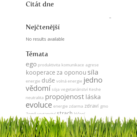
Citát dne
Nejčtenější
No results available
Témata
ego
produktivita
komunikace
agrese
síla
kooperace
za oponou
jedno
duše
energie
volná energie
vědomí
sója
vegetariánství
Keshe
propojenost
láska
neutralita
evoluce
zdraví
energie zdarma
gmo
strach
Země
veganství
léčení
zodpovědnost
Tesla
utrpení
přítomnost
meditace