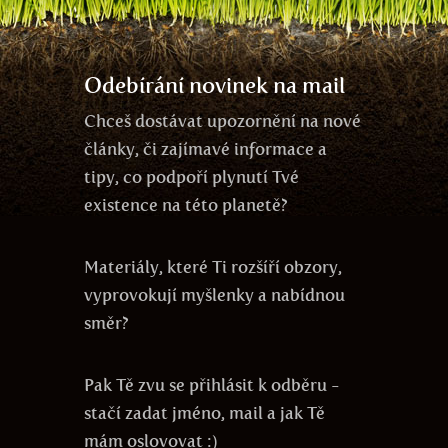
vývoj
DNA
čas
odlesňování
udržitelnost
mysl
Odebírání novinek na mail
Chceš dostávat upozornění na nové
články, či zajímavé informace a
tipy, co podpoří plynutí Tvé
existence na této planetě?
Materiály, které Ti rozšíří obzory,
vyprovokují myšlenky a nabídnou
směr?
Pak Tě zvu se přihlásit k odběru -
stačí zadat jméno, mail a jak Tě
mám oslovovat :)