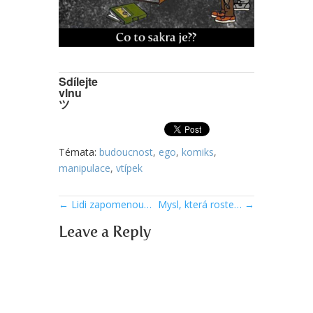
Sdílejte
vlnu
ツ
Témata:
budoucnost
,
ego
,
komiks
,
manipulace
,
vtípek
←
Lidi zapomenou…
Mysl, která roste…
→
Leave a Reply