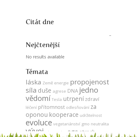
Citát dne
Nejčtenější
No results available
Témata
propojenost
láska
Země
energie
jedno
síla
duše
DNA
agrese
vědomí
utrpení
zdraví
Tesla
za
přítomnost
léčení
odlesňování
oponou
kooperace
udržitelnost
evoluce
vegetariánství
gmo
neutralita
vývoj
ego
strach
sója
Keshe