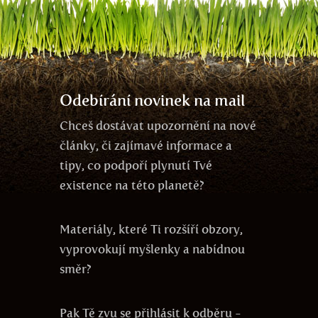
meditace
energie zdarma
komunikace
volná
energie
veganství
zodpovědnost
mysl
čas
produktivita
Odebírání novinek na mail
Chceš dostávat upozornění na nové
články, či zajímavé informace a
tipy, co podpoří plynutí Tvé
existence na této planetě?
Materiály, které Ti rozšíří obzory,
vyprovokují myšlenky a nabídnou
směr?
Pak Tě zvu se přihlásit k odběru -