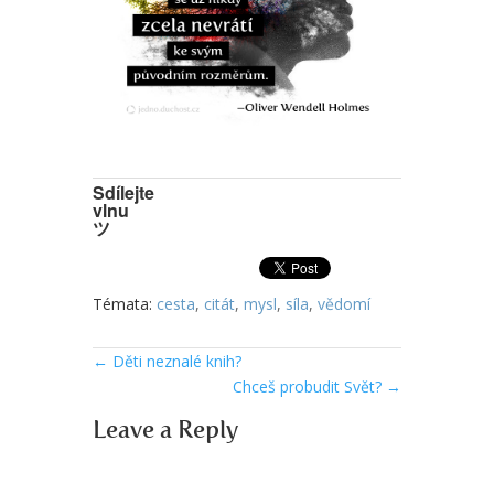
Sdílejte
vlnu
ツ
Témata:
cesta
,
citát
,
mysl
,
síla
,
vědomí
←
Děti neznalé knih?
Chceš probudit Svět?
→
Leave a Reply